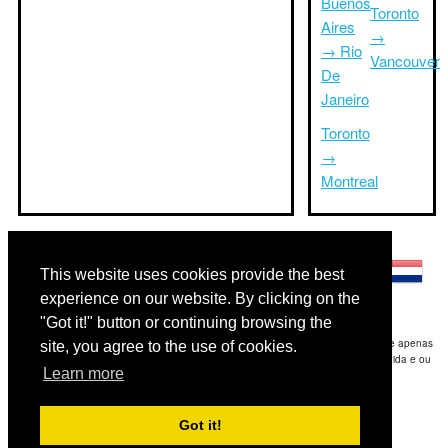
Buenos
Toronto
Aires
→
→ Rio
Vancouver
De
Janeiro
Toronto
→
Montreal
Outras línguas:
This website uses cookies provide the best
experience on our website. By clicking on the
"Got it!" button or continuing browsing the
Disclaimer: As informações apresentadas neste site é a nossa melhor estimativa e apenas
site, you agree to the use of cookies.
para sua referência.Triptimeto.com não se responsabiliza por qualquer atraso de ida e ou
Learn more
consequentes danos / resultou das informações fornecidas.
Copyright 2015-2026
triptimeto.com
.
Got it!
Contact Us
for feedback.