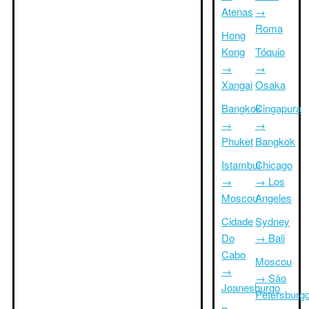
Atenas
→
Roma
Hong
Kong
Tóquio
→
→
Xangai
Osaka
Bangkok
Cingapura
→
→
Phuket
Bangkok
Istambul
Chicago
→
→ Los
Moscou
Angeles
Cidade
Sydney
Do
→ Bali
Cabo
Moscou
→
→ São
Joanesburgo
Petersburg