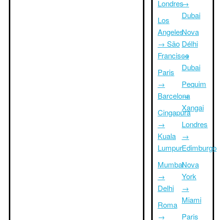
Londres
→
Dubai
Los
Angeles
Nova
→ São
Délhi
Francisco
→
Dubai
Paris
→
Pequim
Barcelona
→
Xangai
Cingapura
→
Londres
Kuala
→
Lumpur
Edimburgo
Mumbai
Nova
→
York
Delhi
→
Miami
Roma
→
Paris