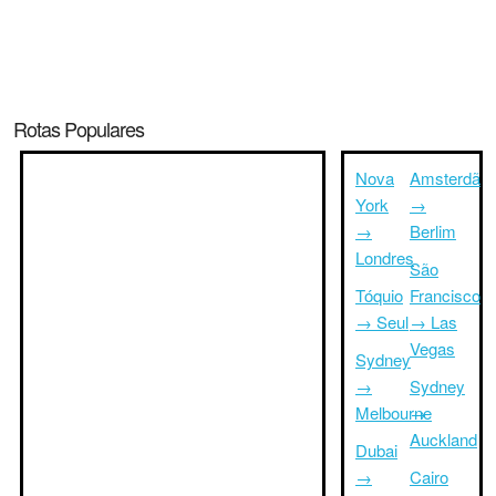
Rotas Populares
Nova
Amsterdã
York
→
→
Berlim
Londres
São
Tóquio
Francisco
→ Seul
→ Las
Vegas
Sydney
→
Sydney
Melbourne
→
Auckland
Dubai
→
Cairo