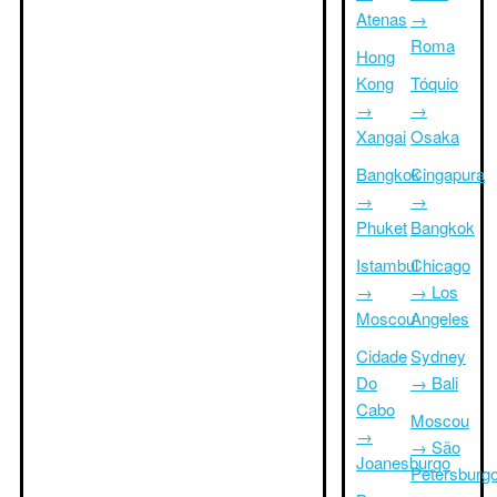
Atenas
→
Roma
Hong
Kong
Tóquio
→
→
Xangai
Osaka
Bangkok
Cingapura
→
→
Phuket
Bangkok
Istambul
Chicago
→
→ Los
Moscou
Angeles
Cidade
Sydney
Do
→ Bali
Cabo
Moscou
→
→ São
Joanesburgo
Petersburg