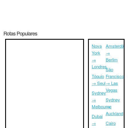
Rotas Populares
Nova
Amsterdã
York
→
→
Berlim
Londres
São
Tóquio
Francisco
→ Seul
→ Las
Vegas
Sydney
→
Sydney
Melbourne
→
Auckland
Dubai
→
Cairo