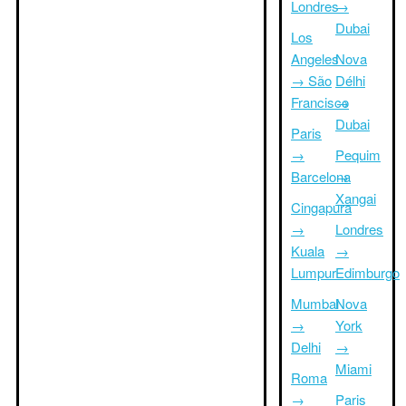
Londres
→
Dubai
Los
Angeles
Nova
→ São
Délhi
Francisco
→
Dubai
Paris
→
Pequim
Barcelona
→
Xangai
Cingapura
→
Londres
Kuala
→
Lumpur
Edimburgo
Mumbai
Nova
→
York
Delhi
→
Miami
Roma
→
Paris