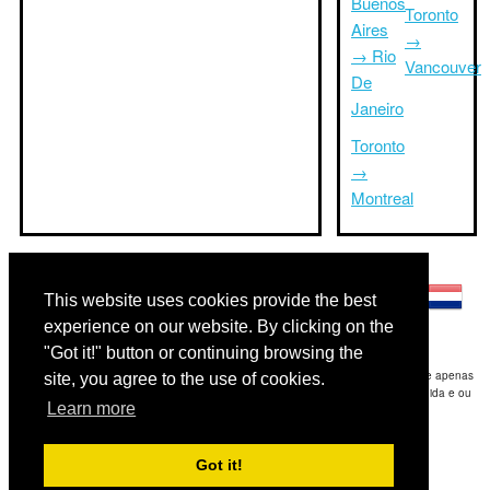
Buenos
Toronto
Aires
→
→ Rio
Vancouver
De
Janeiro
Toronto
→
Montreal
Outras línguas:
This website uses cookies provide the best
experience on our website. By clicking on the
"Got it!" button or continuing browsing the
Disclaimer: As informações apresentadas neste site é a nossa melhor estimativa e apenas
site, you agree to the use of cookies.
para sua referência.Triptimeto.com não se responsabiliza por qualquer atraso de ida e ou
Learn more
consequentes danos / resultou das informações fornecidas.
Copyright 2015-2026
triptimeto.com
.
Got it!
Contact Us
for feedback.