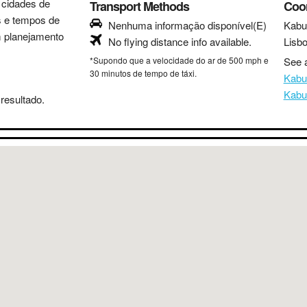
s cidades de
Transport Methods
Coo
as e tempos de
Nenhuma informação disponível(E)
Kabu
m planejamento
No flying distance info available.
Lisb
*Supondo que a velocidade do ar de 500 mph e
See a
30 minutos de tempo de táxi.
Kabu
Kabu
resultado.