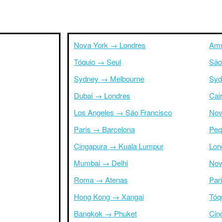
Nova York → Londres
Ams
Tóquio → Seul
São
Sydney → Melbourne
Syd
Dubai → Londres
Cai
Los Angeles → São Francisco
Nov
Paris → Barcelona
Peq
Cingapura → Kuala Lumpur
Lon
Mumbai → Delhi
Nov
Roma → Atenas
Par
Hong Kong → Xangai
Tóq
Bangkok → Phuket
Cin