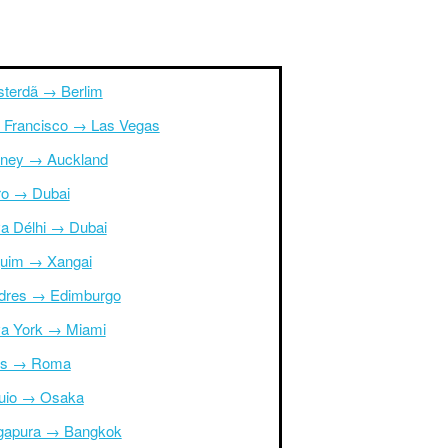
terdã → Berlim
 Francisco → Las Vegas
ney → Auckland
ro → Dubai
a Délhi → Dubai
uim → Xangai
dres → Edimburgo
a York → Miami
is → Roma
uio → Osaka
gapura → Bangkok