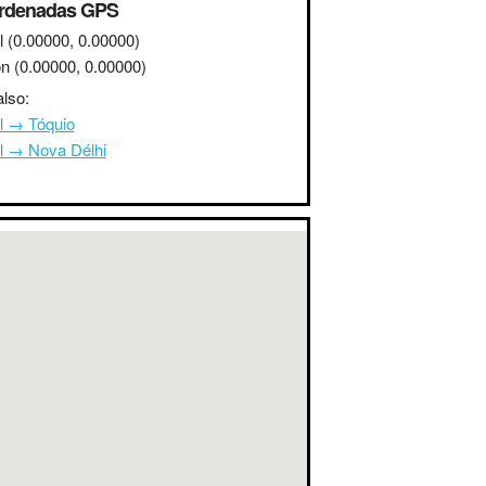
rdenadas GPS
l
(0.00000, 0.00000)
on
(0.00000, 0.00000)
lso:
l → Tóquio
l → Nova Délhi