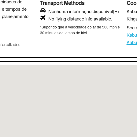
s cidades de
Transport Methods
Coo
as e tempos de
Nenhuma informação disponível(E)
Kabu
m planejamento
No flying distance info available.
King
*Supondo que a velocidade do ar de 500 mph e
See a
30 minutos de tempo de táxi.
Kabu
Kabu
resultado.