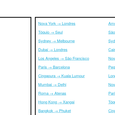
Nova York → Londres
Ams
Tóquio → Seul
São
Sydney → Melbourne
Syd
Dubai → Londres
Cai
Los Angeles → São Francisco
Nov
Paris → Barcelona
Peq
Cingapura → Kuala Lumpur
Lon
Mumbai → Delhi
Nov
Roma → Atenas
Par
Hong Kong → Xangai
Tóq
Bangkok → Phuket
Cin