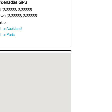
rdenadas GPS
l
(0.00000, 0.00000)
ston
(0.00000, 0.00000)
lso:
l → Auckland
l → Paris