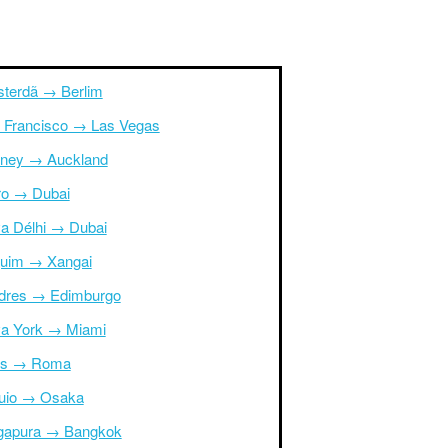
terdã → Berlim
 Francisco → Las Vegas
ney → Auckland
ro → Dubai
a Délhi → Dubai
uim → Xangai
dres → Edimburgo
a York → Miami
is → Roma
uio → Osaka
gapura → Bangkok