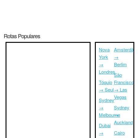
Rotas Populares
Nova
Amsterdã
York
→
→
Berlim
Londres
São
Tóquio
Francisco
→ Seul
→ Las
Vegas
Sydney
→
Sydney
Melbourne
→
Auckland
Dubai
→
Cairo