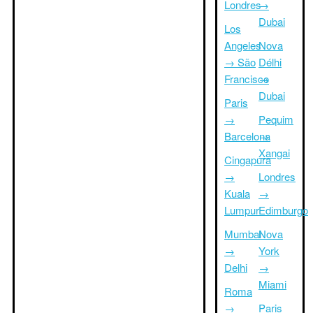
Londres
→
Dubai
Los
Angeles
Nova
→ São
Délhi
Francisco
→
Dubai
Paris
→
Pequim
Barcelona
→
Xangai
Cingapura
→
Londres
Kuala
→
Lumpur
Edimburgo
Mumbai
Nova
→
York
Delhi
→
Miami
Roma
→
Paris