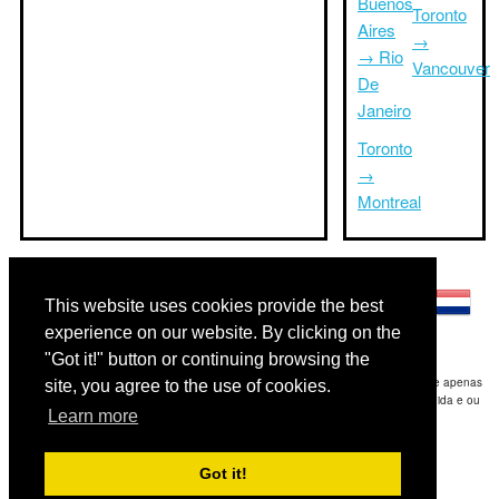
Buenos
Toronto
Aires
→
→ Rio
Vancouver
De
Janeiro
Toronto
→
Montreal
Outras línguas:
This website uses cookies provide the best
experience on our website. By clicking on the
"Got it!" button or continuing browsing the
Disclaimer: As informações apresentadas neste site é a nossa melhor estimativa e apenas
site, you agree to the use of cookies.
para sua referência.Triptimeto.com não se responsabiliza por qualquer atraso de ida e ou
Learn more
consequentes danos / resultou das informações fornecidas.
Copyright 2015-2026
triptimeto.com
.
Got it!
Contact Us
for feedback.