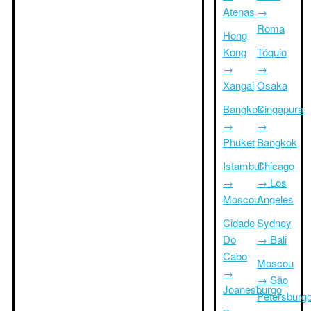
Atenas
→
Roma
Hong
Kong
Tóquio
→
→
Xangai
Osaka
Bangkok
Cingapura
→
→
Phuket
Bangkok
Istambul
Chicago
→
→ Los
Moscou
Angeles
Cidade
Sydney
Do
→ Bali
Cabo
Moscou
→
→ São
Joanesburgo
Petersburg