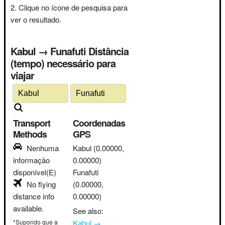
Clique no ícone de pesquisa para
ver o resultado.
Kabul → Funafuti Distância
(tempo) necessário para
viajar
Transport
Coordenadas
Methods
GPS
Nenhuma
Kabul
(0.00000,
informação
0.00000)
disponível(E)
Funafuti
No flying
(0.00000,
distance info
0.00000)
available.
See also:
*Supondo que a
Kabul →