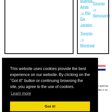
Buenos
Toronto
Aires
→
→ Rio
Vancouver
De
Janeiro
Toronto
→
Montreal
Outras línguas:
This website uses cookies provide the best
experience on our website. By clicking on the
"Got it!" button or continuing browsing the
Disclaimer: As informações apresentadas neste site é a nossa melhor estimativa e apenas
site, you agree to the use of cookies.
para sua referência.Triptimeto.com não se responsabiliza por qualquer atraso de ida e ou
Learn more
consequentes danos / resultou das informações fornecidas.
Copyright 2015-2026
triptimeto.com
.
Got it!
Contact Us
for feedback.