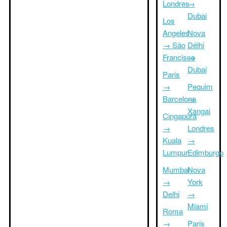
Londres
→
Dubai
Los
Angeles
Nova
→ São
Délhi
Francisco
→
Dubai
Paris
→
Pequim
Barcelona
→
Xangai
Cingapura
→
Londres
Kuala
→
Lumpur
Edimburgo
Mumbai
Nova
→
York
Delhi
→
Miami
Roma
→
Paris