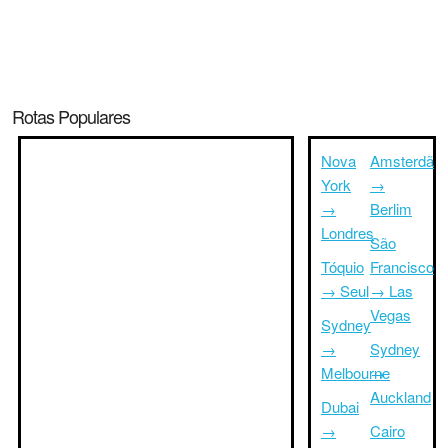
Rotas Populares
Nova
Amsterdã
York
→
→
Berlim
Londres
São
Tóquio
Francisco
→ Seul
→ Las
Vegas
Sydney
→
Sydney
Melbourne
→
Auckland
Dubai
→
Cairo