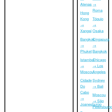
Atenas
→
Roma
Hong
Kong
Tóquio
→
→
Xangai
Osaka
Bangkok
Cingapura
→
→
Phuket
Bangkok
Istambul
Chicago
→
→ Los
Moscou
Angeles
Cidade
Sydney
Do
→ Bali
Cabo
Moscou
→
→ São
Joanesburgo
Petersburg