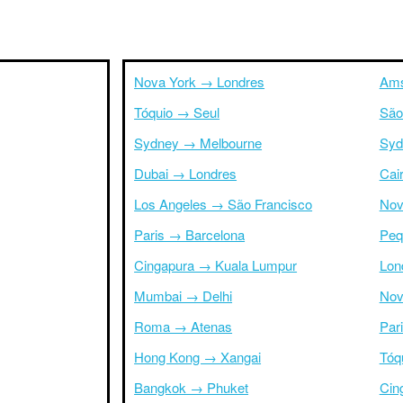
Nova York → Londres
Ams
Tóquio → Seul
São
Sydney → Melbourne
Syd
Dubai → Londres
Cai
Los Angeles → São Francisco
Nov
Paris → Barcelona
Peq
Cingapura → Kuala Lumpur
Lon
Mumbai → Delhi
Nov
Roma → Atenas
Par
Hong Kong → Xangai
Tóq
Bangkok → Phuket
Cin