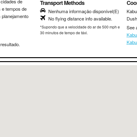
s cidades de
Transport Methods
Coo
as e tempos de
Nenhuma informação disponível(E)
Kabu
m planejamento
No flying distance info available.
Dush
*Supondo que a velocidade do ar de 500 mph e
See a
30 minutos de tempo de táxi.
Kabu
Kabu
resultado.