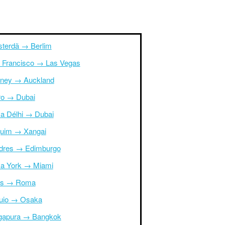
terdã → Berlim
 Francisco → Las Vegas
ney → Auckland
ro → Dubai
a Délhi → Dubai
uim → Xangai
dres → Edimburgo
a York → Miami
is → Roma
uio → Osaka
gapura → Bangkok