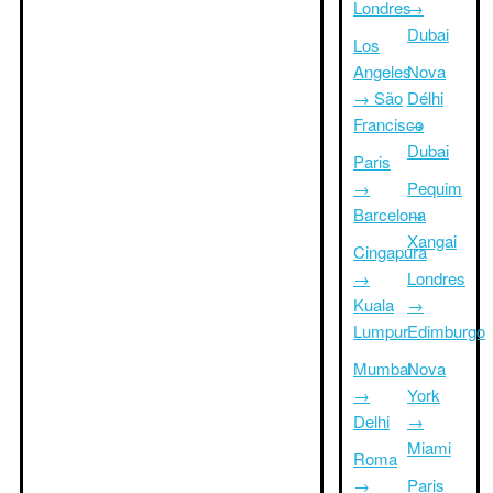
Londres
→
Dubai
Los
Angeles
Nova
→ São
Délhi
Francisco
→
Dubai
Paris
→
Pequim
Barcelona
→
Xangai
Cingapura
→
Londres
Kuala
→
Lumpur
Edimburgo
Mumbai
Nova
→
York
Delhi
→
Miami
Roma
→
Paris