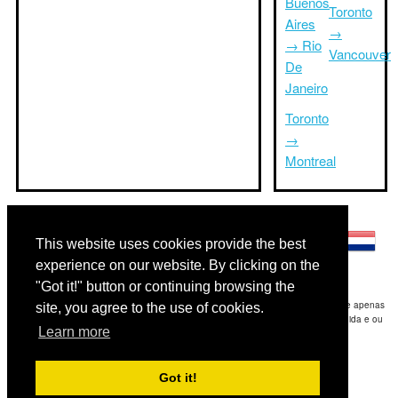
Buenos
Toronto
Aires
→
→ Rio
Vancouver
De
Janeiro
Toronto
→
Montreal
Outras línguas:
This website uses cookies provide the best
experience on our website. By clicking on the
"Got it!" button or continuing browsing the
Disclaimer: As informações apresentadas neste site é a nossa melhor estimativa e apenas
site, you agree to the use of cookies.
para sua referência.Triptimeto.com não se responsabiliza por qualquer atraso de ida e ou
Learn more
consequentes danos / resultou das informações fornecidas.
Copyright 2015-2026
triptimeto.com
.
Got it!
Contact Us
for feedback.