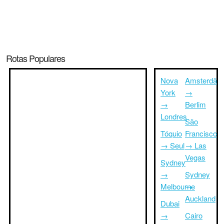
Rotas Populares
Nova
Amsterdã
York
→
→
Berlim
Londres
São
Tóquio
Francisco
→ Seul
→ Las
Vegas
Sydney
→
Sydney
Melbourne
→
Auckland
Dubai
→
Cairo