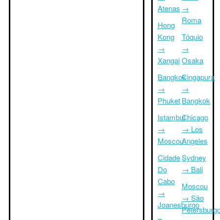
Atenas
→
Roma
Hong
Kong
Tóquio
→
→
Xangai
Osaka
Bangkok
Cingapura
→
→
Phuket
Bangkok
Istambul
Chicago
→
→ Los
Moscou
Angeles
Cidade
Sydney
Do
→ Bali
Cabo
Moscou
→
→ São
Joanesburgo
Petersburg