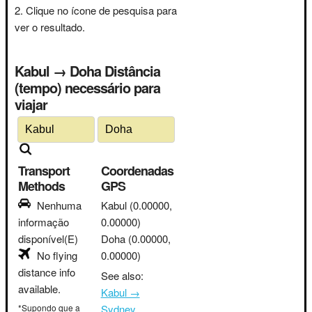
Clique no ícone de pesquisa para
ver o resultado.
Kabul → Doha Distância
(tempo) necessário para
viajar
Transport
Coordenadas
Methods
GPS
Nenhuma
Kabul
(0.00000,
informação
0.00000)
disponível(E)
Doha
(0.00000,
No flying
0.00000)
distance info
See also:
available.
Kabul →
*Supondo que a
Sydney