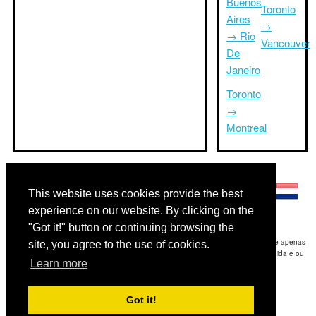
Buenos
Toronto
Aires
→
→ Rio
Vancouver
De
Janeiro
Toronto
→
Montreal
Outras línguas:
This website uses cookies provide the best
experience on our website. By clicking on the
"Got it!" button or continuing browsing the
Disclaimer: As informações apresentadas neste site é a nossa melhor estimativa e apenas
site, you agree to the use of cookies.
para sua referência.Triptimeto.com não se responsabiliza por qualquer atraso de ida e ou
Learn more
consequentes danos / resultou das informações fornecidas.
Copyright 2015-2026
triptimeto.com
.
Got it!
Contact Us
for feedback.