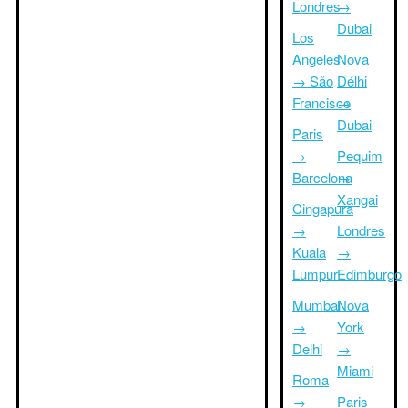
Londres
→
Dubai
Los
Angeles
Nova
→ São
Délhi
Francisco
→
Dubai
Paris
→
Pequim
Barcelona
→
Xangai
Cingapura
→
Londres
Kuala
→
Lumpur
Edimburgo
Mumbai
Nova
→
York
Delhi
→
Miami
Roma
→
Paris