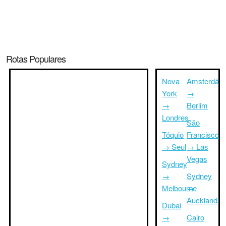
Rotas Populares
Nova
Amsterdã
York
→
→
Berlim
Londres
São
Tóquio
Francisco
→ Seul
→ Las
Vegas
Sydney
→
Sydney
Melbourne
→
Auckland
Dubai
→
Cairo