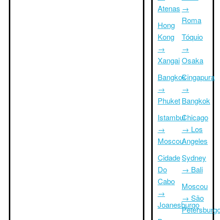
Atenas
→
Roma
Hong
Kong
Tóquio
→
→
Xangai
Osaka
Bangkok
Cingapura
→
→
Phuket
Bangkok
Istambul
Chicago
→
→ Los
Moscou
Angeles
Cidade
Sydney
Do
→ Bali
Cabo
Moscou
→
→ São
Joanesburgo
Petersburg