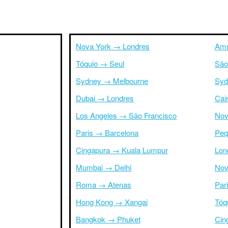
Nova York → Londres
Ams
Tóquio → Seul
São
Sydney → Melbourne
Syd
Dubai → Londres
Cai
Los Angeles → São Francisco
Nov
Paris → Barcelona
Peq
Cingapura → Kuala Lumpur
Lon
Mumbai → Delhi
Nov
Roma → Atenas
Par
Hong Kong → Xangai
Tóq
Bangkok → Phuket
Cin