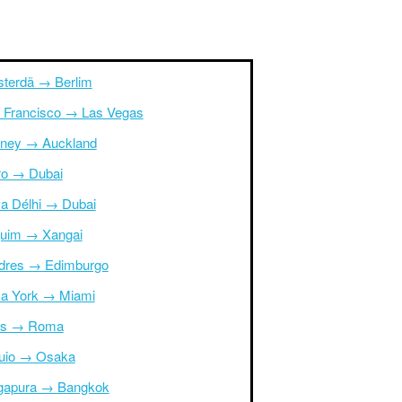
terdã → Berlim
 Francisco → Las Vegas
ney → Auckland
ro → Dubai
a Délhi → Dubai
uim → Xangai
dres → Edimburgo
a York → Miami
is → Roma
uio → Osaka
gapura → Bangkok