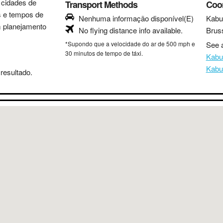
s cidades de
Transport Methods
Coo
as e tempos de
Nenhuma informação disponível(E)
Kabu
m planejamento
No flying distance info available.
Brus
*Supondo que a velocidade do ar de 500 mph e
See a
30 minutos de tempo de táxi.
Kabu
Kabu
resultado.