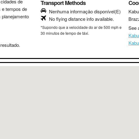
s cidades de
Transport Methods
Coo
as e tempos de
Nenhuma informação disponível(E)
Kabu
m planejamento
No flying distance info available.
Brazz
*Supondo que a velocidade do ar de 500 mph e
See a
30 minutos de tempo de táxi.
Kabu
Kabu
resultado.