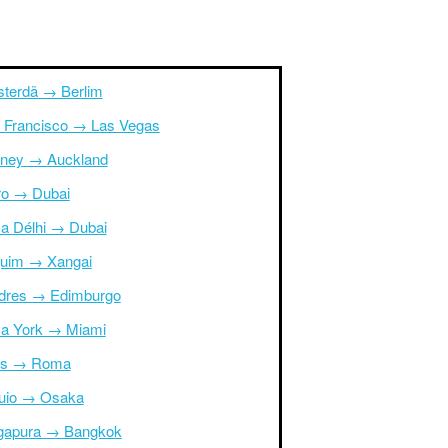
terdã → Berlim
 Francisco → Las Vegas
ney → Auckland
ro → Dubai
a Délhi → Dubai
uim → Xangai
dres → Edimburgo
a York → Miami
is → Roma
uio → Osaka
gapura → Bangkok