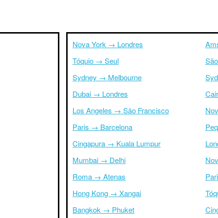
Nova York → Londres
Ams
Tóquio → Seul
São
Sydney → Melbourne
Syd
Dubai → Londres
Cai
Los Angeles → São Francisco
Nov
Paris → Barcelona
Peq
Cingapura → Kuala Lumpur
Lon
Mumbai → Delhi
Nov
Roma → Atenas
Par
Hong Kong → Xangai
Tóq
Bangkok → Phuket
Cin