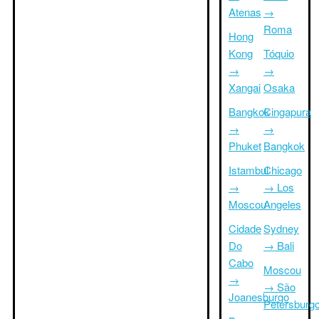
Atenas
→
Roma
Hong
Kong
Tóquio
→
→
Xangai
Osaka
Bangkok
Cingapura
→
→
Phuket
Bangkok
Istambul
Chicago
→
→ Los
Moscou
Angeles
Cidade
Sydney
Do
→ Bali
Cabo
Moscou
→
→ São
Joanesburgo
Petersburg