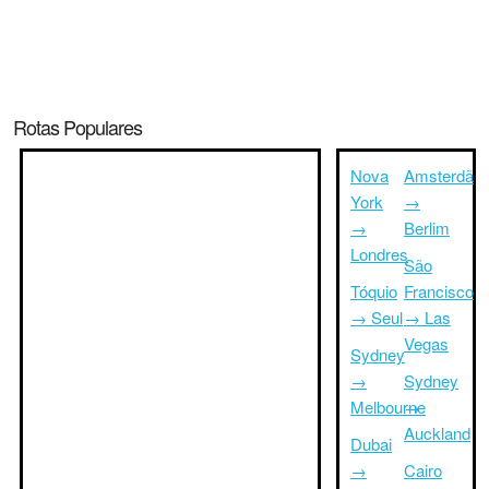
Rotas Populares
Nova
Amsterdã
York
→
→
Berlim
Londres
São
Tóquio
Francisco
→ Seul
→ Las
Vegas
Sydney
→
Sydney
Melbourne
→
Auckland
Dubai
→
Cairo