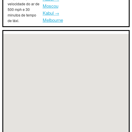
velocidade do ar de
Moscou
500 mph e 30
Kabul →
minutos de tempo
Melbourne
de táxi.