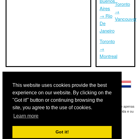
Buenos
Toronto
Aires
→
→ Rio
Vancouver
De
Janeiro
Toronto
→
Montreal
Outras línguas:
This website uses cookies provide the best
experience on our website. By clicking on the
"Got it!" button or continuing browsing the
Disclaimer: As informações apresentadas neste site é a nossa melhor estimativa e apenas
site, you agree to the use of cookies.
para sua referência.Triptimeto.com não se responsabiliza por qualquer atraso de ida e ou
Learn more
consequentes danos / resultou das informações fornecidas.
Copyright 2015-2026
triptimeto.com
.
Got it!
Contact Us
for feedback.