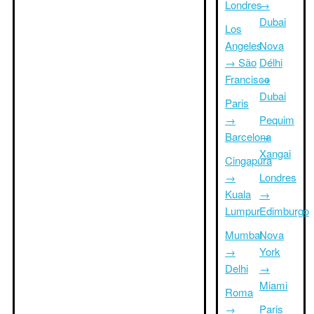
Londres
→
Dubai
Los
Angeles
Nova
→ São
Délhi
Francisco
→
Dubai
Paris
→
Pequim
Barcelona
→
Xangai
Cingapura
→
Londres
Kuala
→
Lumpur
Edimburgo
Mumbai
Nova
→
York
Delhi
→
Miami
Roma
→
Paris