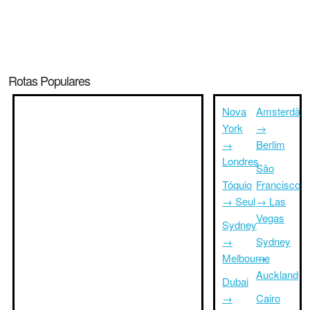
Rotas Populares
Nova
Amsterdã
York
→
→
Berlim
Londres
São
Tóquio
Francisco
→ Seul
→ Las
Vegas
Sydney
→
Sydney
Melbourne
→
Auckland
Dubai
→
Cairo