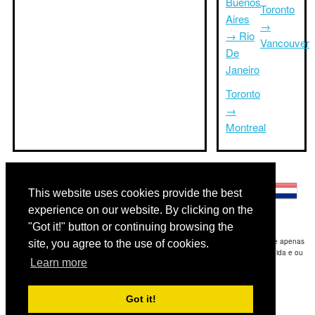
Buenos
Toronto
Aires
→
→ Rio
Vancouver
De
Janeiro
Toronto
→
Montreal
Outras línguas:
This website uses cookies provide the best
experience on our website. By clicking on the
"Got it!" button or continuing browsing the
Disclaimer: As informações apresentadas neste site é a nossa melhor estimativa e apenas
site, you agree to the use of cookies.
para sua referência.Triptimeto.com não se responsabiliza por qualquer atraso de ida e ou
Learn more
consequentes danos / resultou das informações fornecidas.
Copyright 2015-2026
triptimeto.com
.
Got it!
Contact Us
for feedback.