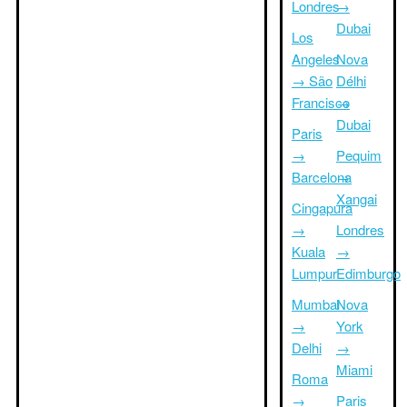
Londres
→
Dubai
Los
Angeles
Nova
→ São
Délhi
Francisco
→
Dubai
Paris
→
Pequim
Barcelona
→
Xangai
Cingapura
→
Londres
Kuala
→
Lumpur
Edimburgo
Mumbai
Nova
→
York
Delhi
→
Miami
Roma
→
Paris