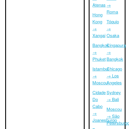
Atenas
→
Roma
Hong
Kong
Tóquio
→
→
Xangai
Osaka
Bangkok
Cingapura
→
→
Phuket
Bangkok
Istambul
Chicago
→
→ Los
Moscou
Angeles
Cidade
Sydney
Do
→ Bali
Cabo
Moscou
→
→ São
Joanesburgo
Petersburg