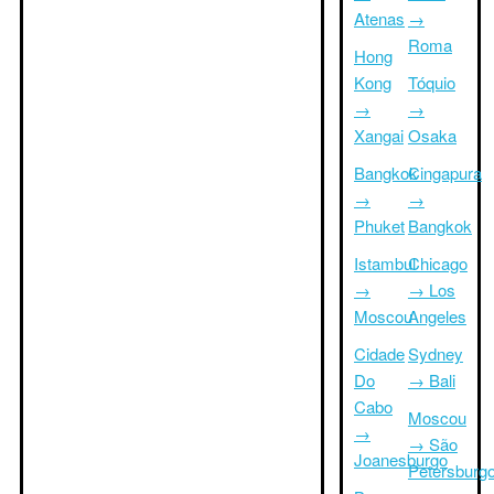
Atenas
→
Roma
Hong
Kong
Tóquio
→
→
Xangai
Osaka
Bangkok
Cingapura
→
→
Phuket
Bangkok
Istambul
Chicago
→
→ Los
Moscou
Angeles
Cidade
Sydney
Do
→ Bali
Cabo
Moscou
→
→ São
Joanesburgo
Petersburg