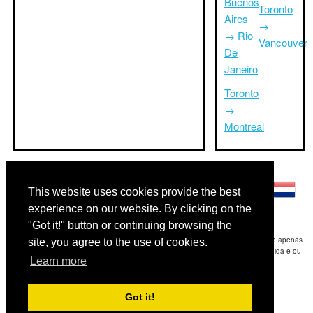
Buenos
Toronto
Aires
→
→ Rio
Vancouver
De
Janeiro
Toronto
→
Montreal
Outras línguas:
This website uses cookies provide the best
experience on our website. By clicking on the
"Got it!" button or continuing browsing the
Disclaimer: As informações apresentadas neste site é a nossa melhor estimativa e apenas
site, you agree to the use of cookies.
para sua referência.Triptimeto.com não se responsabiliza por qualquer atraso de ida e ou
Learn more
consequentes danos / resultou das informações fornecidas.
Copyright 2015-2026
triptimeto.com
.
Got it!
Contact Us
for feedback.