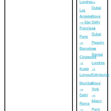
Londres
→
Dubai
Los
Angeles
Nova
→ São
Délhi
Francisco
→
Dubai
Paris
→
Pequim
Barcelona
→
Xangai
Cingapura
→
Londres
Kuala
→
Lumpur
Edimburgo
Mumbai
Nova
→
York
Delhi
→
Miami
Roma
→
Paris