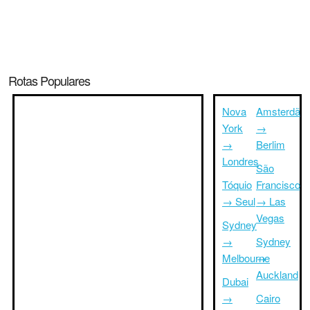
Rotas Populares
Nova
Amsterdã
York
→
→
Berlim
Londres
São
Tóquio
Francisco
→ Seul
→ Las
Vegas
Sydney
→
Sydney
Melbourne
→
Auckland
Dubai
→
Cairo