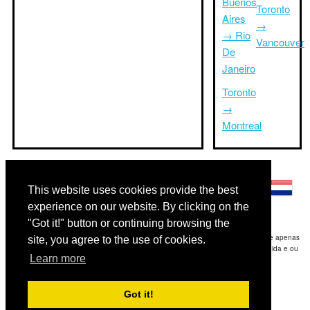
Buenos
Toronto
Aires
→
→ Rio
Vancouver
De
Janeiro
Toronto
→
Montreal
Outras línguas:
This website uses cookies provide the best
experience on our website. By clicking on the
"Got it!" button or continuing browsing the
Disclaimer: As informações apresentadas neste site é a nossa melhor estimativa e apenas
site, you agree to the use of cookies.
para sua referência.Triptimeto.com não se responsabiliza por qualquer atraso de ida e ou
Learn more
consequentes danos / resultou das informações fornecidas.
Copyright 2015-2026
triptimeto.com
.
Got it!
Contact Us
for feedback.