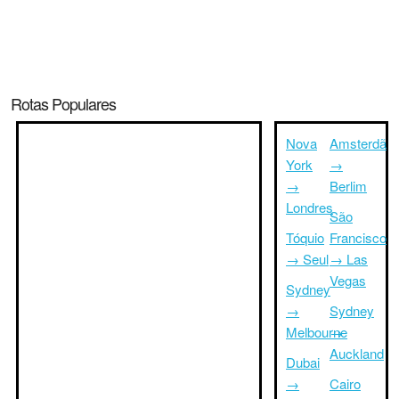
Rotas Populares
Nova
Amsterdã
York
→
→
Berlim
Londres
São
Tóquio
Francisco
→ Seul
→ Las
Vegas
Sydney
→
Sydney
Melbourne
→
Auckland
Dubai
→
Cairo