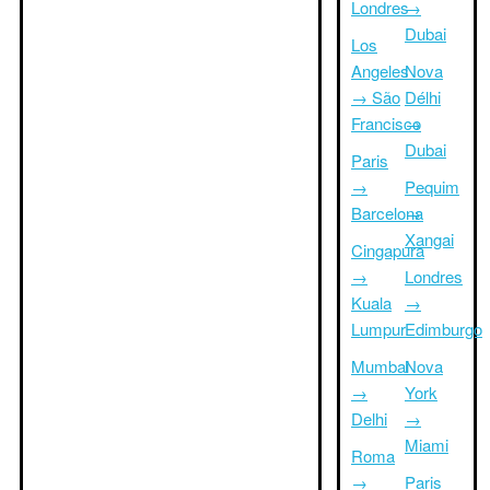
Londres
→
Dubai
Los
Angeles
Nova
→ São
Délhi
Francisco
→
Dubai
Paris
→
Pequim
Barcelona
→
Xangai
Cingapura
→
Londres
Kuala
→
Lumpur
Edimburgo
Mumbai
Nova
→
York
Delhi
→
Miami
Roma
→
Paris