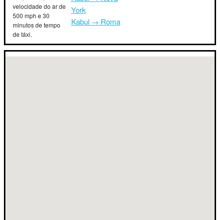
velocidade do ar de
York
500 mph e 30
Kabul → Roma
minutos de tempo
de táxi.