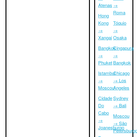
Atenas
→
Roma
Hong
Kong
Tóquio
→
→
Xangai
Osaka
Bangkok
Cingapura
→
→
Phuket
Bangkok
Istambul
Chicago
→
→ Los
Moscou
Angeles
Cidade
Sydney
Do
→ Bali
Cabo
Moscou
→
→ São
Joanesburgo
Petersburg