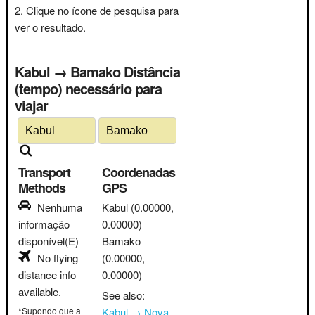
Clique no ícone de pesquisa para
ver o resultado.
Kabul → Bamako Distância
(tempo) necessário para
viajar
Transport
Coordenadas
Methods
GPS
Nenhuma
Kabul
(0.00000,
informação
0.00000)
disponível(E)
Bamako
No flying
(0.00000,
distance info
0.00000)
available.
See also:
*Supondo que a
Kabul → Nova