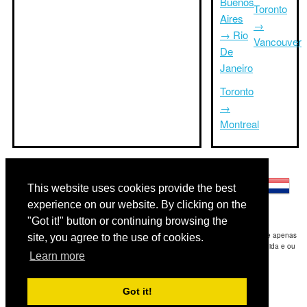
Buenos
Toronto
Aires
→
→ Rio
Vancouver
De
Janeiro
Toronto
→
Montreal
Outras línguas:
This website uses cookies provide the best
experience on our website. By clicking on the
"Got it!" button or continuing browsing the
Disclaimer: As informações apresentadas neste site é a nossa melhor estimativa e apenas
site, you agree to the use of cookies.
para sua referência.Triptimeto.com não se responsabiliza por qualquer atraso de ida e ou
Learn more
consequentes danos / resultou das informações fornecidas.
Copyright 2015-2026
triptimeto.com
.
Got it!
Contact Us
for feedback.