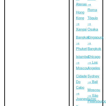
Atenas
→
Roma
Hong
Kong
Tóquio
→
→
Xangai
Osaka
Bangkok
Cingapura
→
→
Phuket
Bangkok
Istambul
Chicago
→
→ Los
Moscou
Angeles
Cidade
Sydney
Do
→ Bali
Cabo
Moscou
→
→ São
Joanesburgo
Petersburg