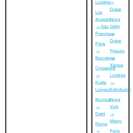
Londres
→
Dubai
Los
Angeles
Nova
→ São
Délhi
Francisco
→
Dubai
Paris
→
Pequim
Barcelona
→
Xangai
Cingapura
→
Londres
Kuala
→
Lumpur
Edimburgo
Mumbai
Nova
→
York
Delhi
→
Miami
Roma
→
Paris