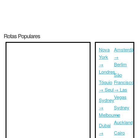
Rotas Populares
Nova
Amsterdã
York
→
→
Berlim
Londres
São
Tóquio
Francisco
→ Seul
→ Las
Vegas
Sydney
→
Sydney
Melbourne
→
Auckland
Dubai
→
Cairo