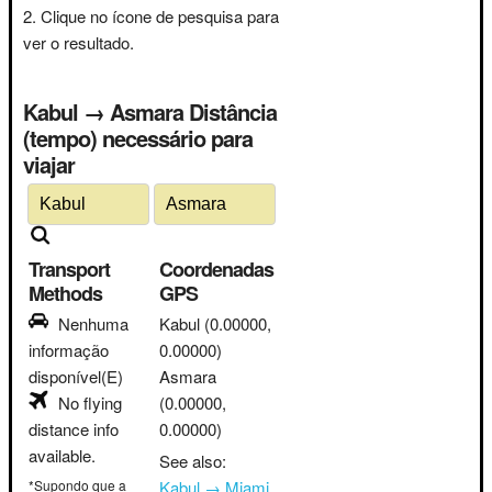
Clique no ícone de pesquisa para
ver o resultado.
Kabul → Asmara Distância
(tempo) necessário para
viajar
Transport
Coordenadas
Methods
GPS
Nenhuma
Kabul
(0.00000,
informação
0.00000)
disponível(E)
Asmara
No flying
(0.00000,
distance info
0.00000)
available.
See also:
*Supondo que a
Kabul → Miami