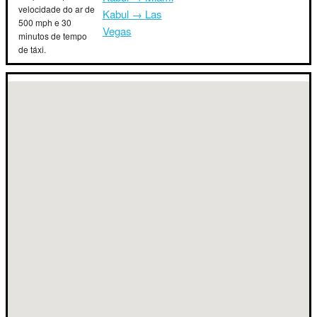
velocidade do ar de
Kabul → Las
500 mph e 30
Vegas
minutos de tempo
de táxi.