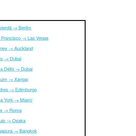
terdã → Berlim
 Francisco → Las Vegas
ney → Auckland
ro → Dubai
a Délhi → Dubai
uim → Xangai
dres → Edimburgo
a York → Miami
is → Roma
uio → Osaka
gapura → Bangkok