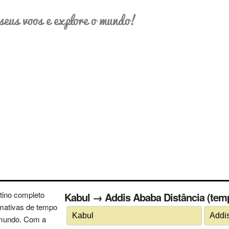
seus voos e explore o mundo!
tino completo
Kabul → Addis Ababa Distância (temp
imativas de tempo
 mundo. Com a