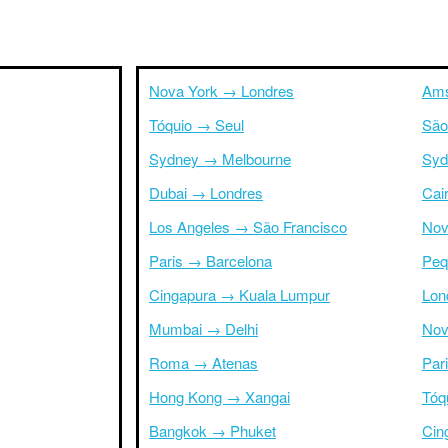
Nova York → Londres
Ams
Tóquio → Seul
São
Sydney → Melbourne
Syd
Dubai → Londres
Cai
Los Angeles → São Francisco
Nov
Paris → Barcelona
Peq
Cingapura → Kuala Lumpur
Lon
Mumbai → Delhi
Nov
Roma → Atenas
Par
Hong Kong → Xangai
Tóq
Bangkok → Phuket
Cin