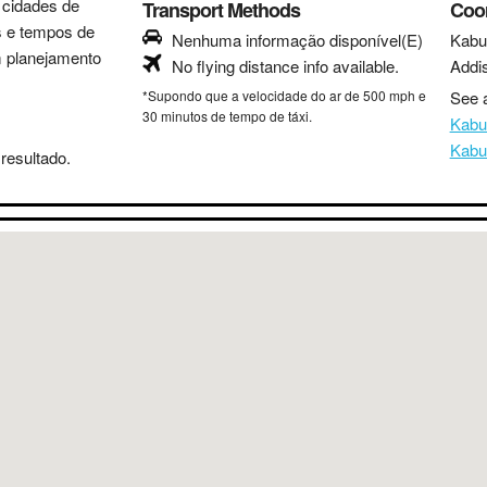
s cidades de
Transport Methods
Coo
as e tempos de
Nenhuma informação disponível(E)
Kabu
m planejamento
No flying distance info available.
Addi
*Supondo que a velocidade do ar de 500 mph e
See a
30 minutos de tempo de táxi.
Kabu
Kabu
resultado.