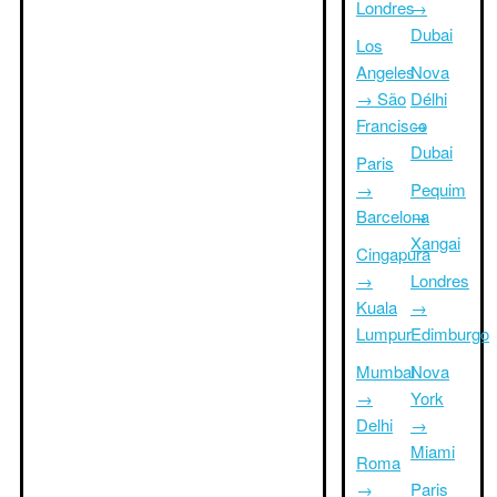
Londres
→
Dubai
Los
Angeles
Nova
→ São
Délhi
Francisco
→
Dubai
Paris
→
Pequim
Barcelona
→
Xangai
Cingapura
→
Londres
Kuala
→
Lumpur
Edimburgo
Mumbai
Nova
→
York
Delhi
→
Miami
Roma
→
Paris