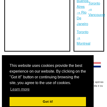
Buenos
Toronto
Aires
→
→ Rio
Vancouver
De
Janeiro
Toronto
→
Montreal
Outras línguas:
This website uses cookies provide the best
experience on our website. By clicking on the
"Got it!" button or continuing browsing the
Disclaimer: As informações apresentadas neste site é a nossa melhor estimativa e apenas
site, you agree to the use of cookies.
para sua referência.Triptimeto.com não se responsabiliza por qualquer atraso de ida e ou
Learn more
consequentes danos / resultou das informações fornecidas.
Copyright 2015-2026
triptimeto.com
.
Got it!
Contact Us
for feedback.