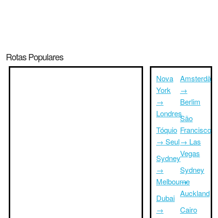
Rotas Populares
Nova
Amsterdã
York
→
→
Berlim
Londres
São
Tóquio
Francisco
→ Seul
→ Las
Vegas
Sydney
→
Sydney
Melbourne
→
Auckland
Dubai
→
Cairo