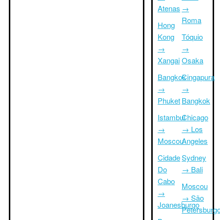
Atenas
→
Roma
Hong
Kong
Tóquio
→
→
Xangai
Osaka
Bangkok
Cingapura
→
→
Phuket
Bangkok
Istambul
Chicago
→
→ Los
Moscou
Angeles
Cidade
Sydney
Do
→ Bali
Cabo
Moscou
→
→ São
Joanesburgo
Petersburg