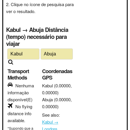
Clique no ícone de pesquisa para
ver o resultado.
Kabul → Abuja Distância
(tempo) necessário para
viajar
Transport
Coordenadas
Methods
GPS
Nenhuma
Kabul
(0.00000,
informação
0.00000)
disponível(E)
Abuja
(0.00000,
No flying
0.00000)
distance info
See also:
available.
Kabul →
*Supondo que a
Londres