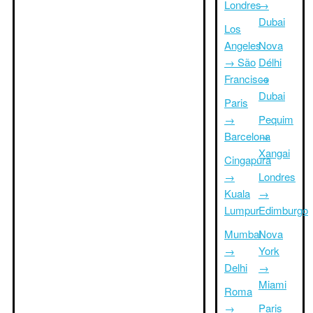
Londres
→
Dubai
Los
Angeles
Nova
→ São
Délhi
Francisco
→
Dubai
Paris
→
Pequim
Barcelona
→
Xangai
Cingapura
→
Londres
Kuala
→
Lumpur
Edimburgo
Mumbai
Nova
→
York
Delhi
→
Miami
Roma
→
Paris