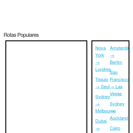
Rotas Populares
Nova
Amsterdã
York
→
→
Berlim
Londres
São
Tóquio
Francisco
→ Seul
→ Las
Vegas
Sydney
→
Sydney
Melbourne
→
Auckland
Dubai
→
Cairo