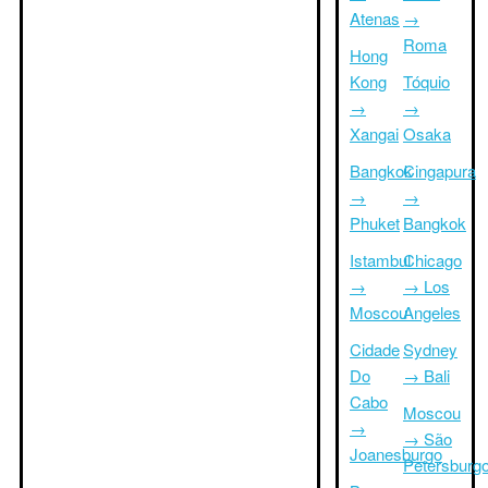
Atenas
→
Roma
Hong
Kong
Tóquio
→
→
Xangai
Osaka
Bangkok
Cingapura
→
→
Phuket
Bangkok
Istambul
Chicago
→
→ Los
Moscou
Angeles
Cidade
Sydney
Do
→ Bali
Cabo
Moscou
→
→ São
Joanesburgo
Petersburg