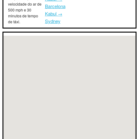
velocidade do ar de
Barcelona
500 mph e 30
Kabul →
minutos de tempo
Sydney
de táxi.