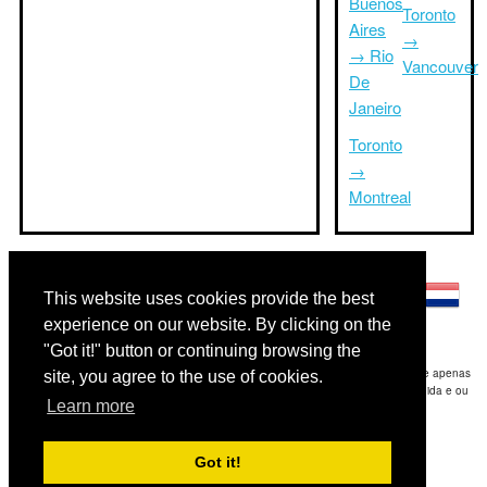
Buenos
Toronto
Aires
→
→ Rio
Vancouver
De
Janeiro
Toronto
→
Montreal
Outras línguas:
This website uses cookies provide the best
experience on our website. By clicking on the
"Got it!" button or continuing browsing the
Disclaimer: As informações apresentadas neste site é a nossa melhor estimativa e apenas
site, you agree to the use of cookies.
para sua referência.Triptimeto.com não se responsabiliza por qualquer atraso de ida e ou
Learn more
consequentes danos / resultou das informações fornecidas.
Copyright 2015-2026
triptimeto.com
.
Got it!
Contact Us
for feedback.