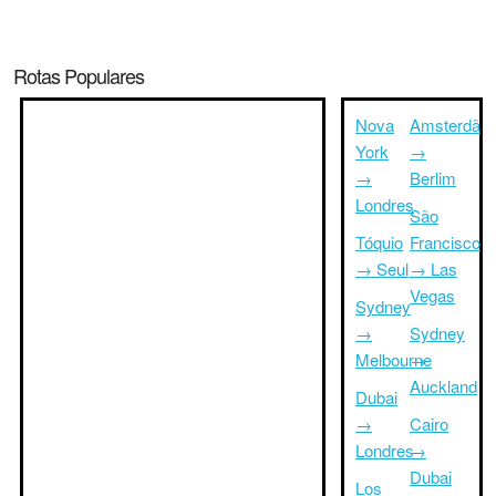
Rotas Populares
Nova
Amsterdã
York
→
→
Berlim
Londres
São
Tóquio
Francisco
→ Seul
→ Las
Vegas
Sydney
→
Sydney
Melbourne
→
Auckland
Dubai
→
Cairo
Londres
→
Dubai
Los