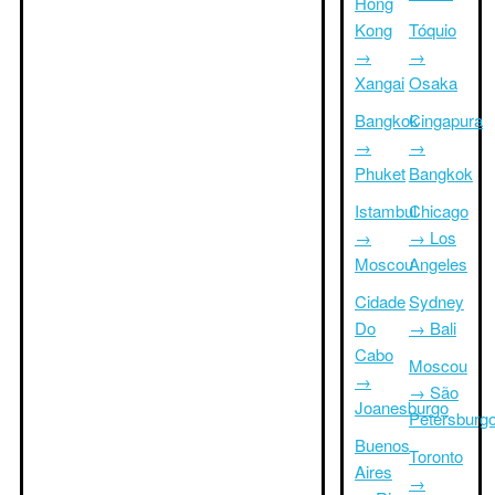
Hong
Kong
Tóquio
→
→
Xangai
Osaka
Bangkok
Cingapura
→
→
Phuket
Bangkok
Istambul
Chicago
→
→ Los
Moscou
Angeles
Cidade
Sydney
Do
→ Bali
Cabo
Moscou
→
→ São
Joanesburgo
Petersburg
Buenos
Toronto
Aires
→