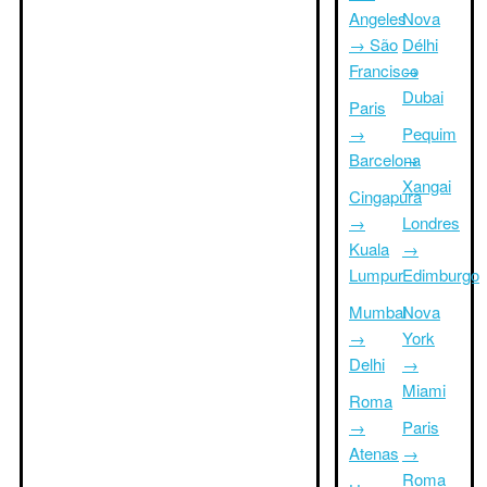
Angeles
Nova
→ São
Délhi
Francisco
→
Dubai
Paris
→
Pequim
Barcelona
→
Xangai
Cingapura
→
Londres
Kuala
→
Lumpur
Edimburgo
Mumbai
Nova
→
York
Delhi
→
Miami
Roma
→
Paris
Atenas
→
Roma