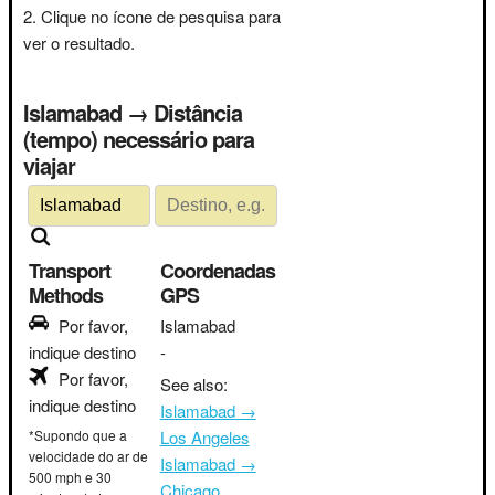
Clique no ícone de pesquisa para
ver o resultado.
Islamabad → Distância
(tempo) necessário para
viajar
Transport
Coordenadas
Methods
GPS
Por favor,
Islamabad
indique destino
-
Por favor,
See also:
indique destino
Islamabad →
*Supondo que a
Los Angeles
velocidade do ar de
Islamabad →
500 mph e 30
Chicago