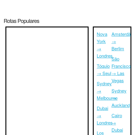
Rotas Populares
Nova
Amsterdã
York
→
→
Berlim
Londres
São
Tóquio
Francisco
→ Seul
→ Las
Vegas
Sydney
→
Sydney
Melbourne
→
Auckland
Dubai
→
Cairo
Londres
→
Dubai
Los