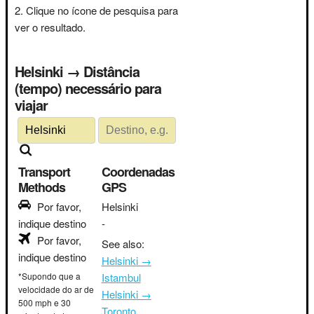
Clique no ícone de pesquisa para
ver o resultado.
Helsinki → Distância
(tempo) necessário para
viajar
Transport
Coordenadas
Methods
GPS
Por favor,
Helsinki
indique destino
-
Por favor,
See also:
indique destino
Helsinki →
*Supondo que a
Istambul
velocidade do ar de
Helsinki →
500 mph e 30
Toronto