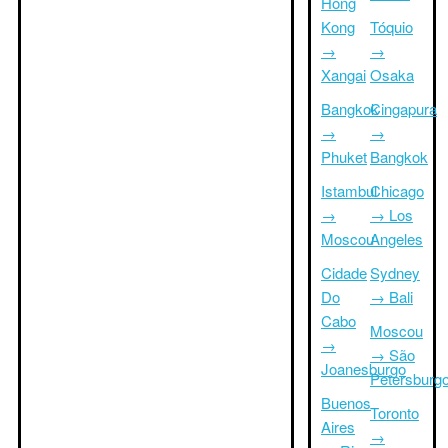
Hong
Kong
Tóquio
→
→
Xangai
Osaka
Bangkok
Cingapura
→
→
Phuket
Bangkok
Istambul
Chicago
→
→ Los
Moscou
Angeles
Cidade
Sydney
Do
→ Bali
Cabo
Moscou
→
→ São
Joanesburgo
Petersburg
Buenos
Toronto
Aires
→