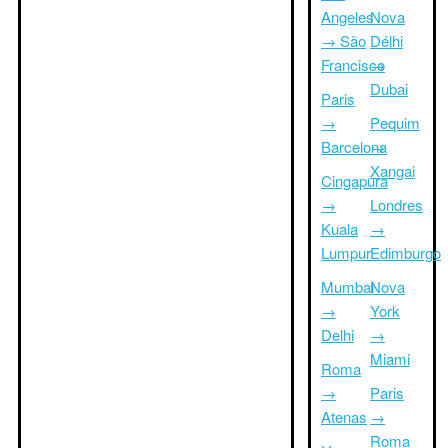
Angeles
Nova
→ São
Délhi
Francisco
→
Dubai
Paris
→
Pequim
Barcelona
→
Xangai
Cingapura
→
Londres
Kuala
→
Lumpur
Edimburgo
Mumbai
Nova
→
York
Delhi
→
Miami
Roma
→
Paris
Atenas
→
Roma