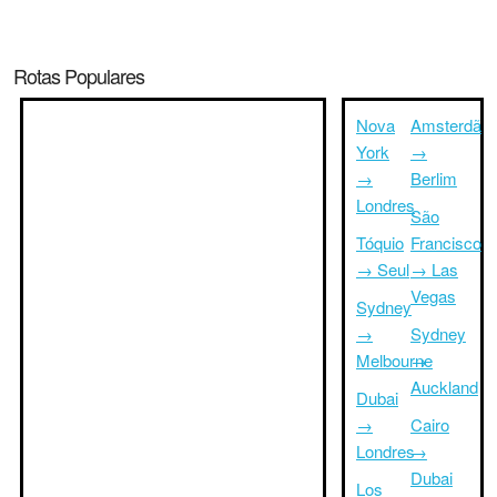
Rotas Populares
Nova
Amsterdã
York
→
→
Berlim
Londres
São
Tóquio
Francisco
→ Seul
→ Las
Vegas
Sydney
→
Sydney
Melbourne
→
Auckland
Dubai
→
Cairo
Londres
→
Dubai
Los