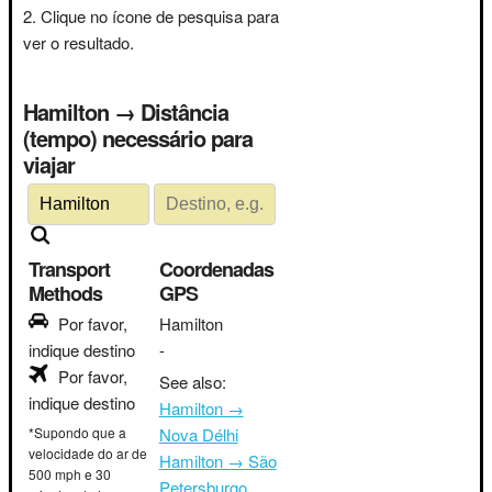
Clique no ícone de pesquisa para
ver o resultado.
Hamilton → Distância
(tempo) necessário para
viajar
Transport
Coordenadas
Methods
GPS
Por favor,
Hamilton
indique destino
-
Por favor,
See also:
indique destino
Hamilton →
*Supondo que a
Nova Délhi
velocidade do ar de
Hamilton → São
500 mph e 30
Petersburgo