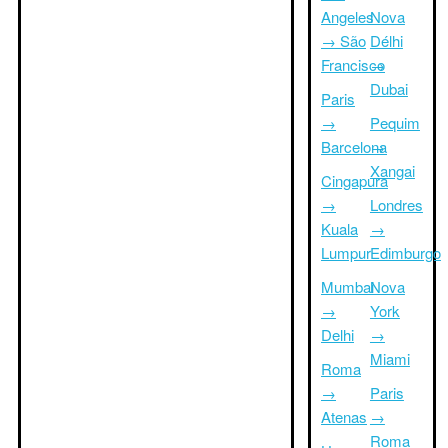
Angeles
Nova
→ São
Délhi
Francisco
→
Dubai
Paris
→
Pequim
Barcelona
→
Xangai
Cingapura
→
Londres
Kuala
→
Lumpur
Edimburgo
Mumbai
Nova
→
York
Delhi
→
Miami
Roma
→
Paris
Atenas
→
Roma