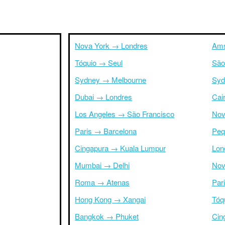
Nova York → Londres
Ams
Tóquio → Seul
São
Sydney → Melbourne
Syd
Dubai → Londres
Cai
Los Angeles → São Francisco
Nov
Paris → Barcelona
Peq
Cingapura → Kuala Lumpur
Lon
Mumbai → Delhi
Nov
Roma → Atenas
Par
Hong Kong → Xangai
Tóq
Bangkok → Phuket
Cin