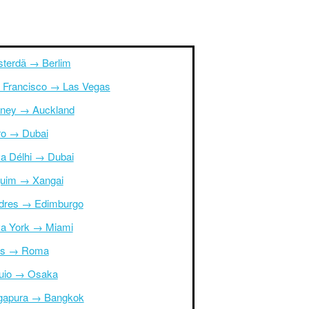
terdã → Berlim
 Francisco → Las Vegas
ney → Auckland
ro → Dubai
a Délhi → Dubai
uim → Xangai
dres → Edimburgo
a York → Miami
is → Roma
uio → Osaka
gapura → Bangkok