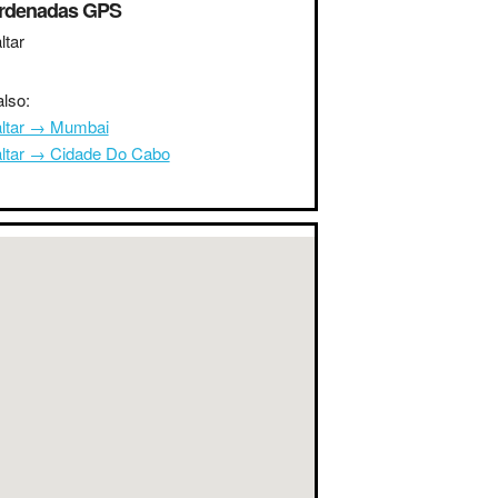
rdenadas GPS
ltar
lso:
altar → Mumbai
altar → Cidade Do Cabo