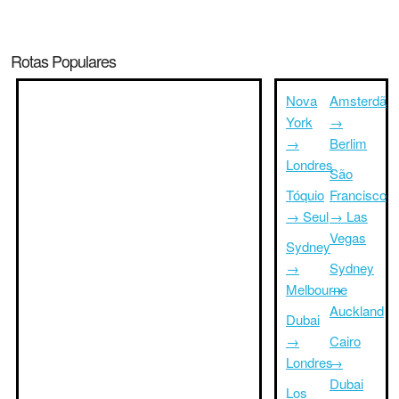
Rotas Populares
Nova
Amsterdã
York
→
→
Berlim
Londres
São
Tóquio
Francisco
→ Seul
→ Las
Vegas
Sydney
→
Sydney
Melbourne
→
Auckland
Dubai
→
Cairo
Londres
→
Dubai
Los