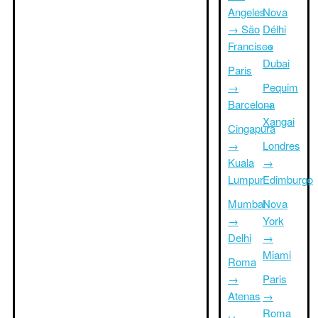
Angeles
Nova
→ São
Délhi
Francisco
→
Dubai
Paris
→
Pequim
Barcelona
→
Xangai
Cingapura
→
Londres
Kuala
→
Lumpur
Edimburgo
Mumbai
Nova
→
York
Delhi
→
Miami
Roma
→
Paris
Atenas
→
Roma