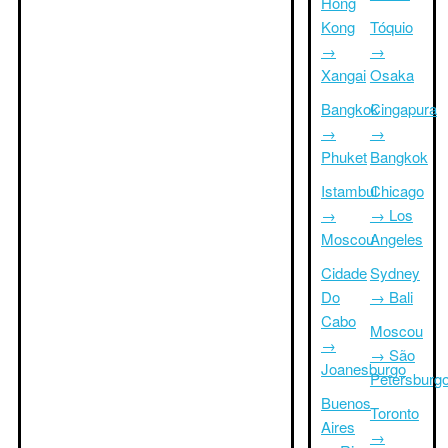
Hong
Kong
Tóquio
→
→
Xangai
Osaka
Bangkok
Cingapura
→
→
Phuket
Bangkok
Istambul
Chicago
→
→ Los
Moscou
Angeles
Cidade
Sydney
Do
→ Bali
Cabo
Moscou
→
→ São
Joanesburgo
Petersburg
Buenos
Toronto
Aires
→