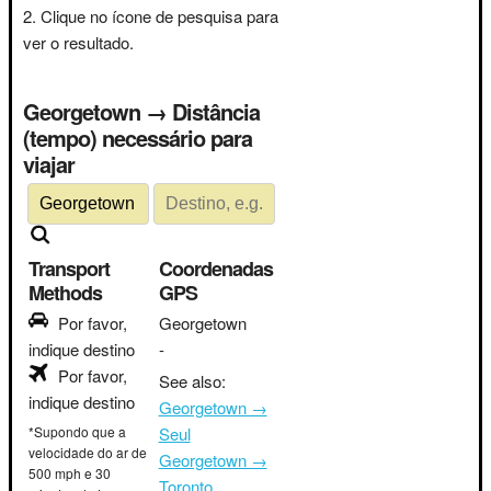
Clique no ícone de pesquisa para
ver o resultado.
Georgetown → Distância
(tempo) necessário para
viajar
Transport
Coordenadas
Methods
GPS
Por favor,
Georgetown
indique destino
-
Por favor,
See also:
indique destino
Georgetown →
*Supondo que a
Seul
velocidade do ar de
Georgetown →
500 mph e 30
Toronto