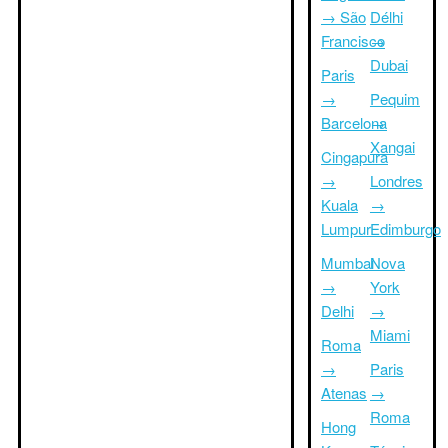
→ São
Délhi
Francisco
→
Dubai
Paris
→
Pequim
Barcelona
→
Xangai
Cingapura
→
Londres
Kuala
→
Lumpur
Edimburgo
Mumbai
Nova
→
York
Delhi
→
Miami
Roma
→
Paris
Atenas
→
Roma
Hong