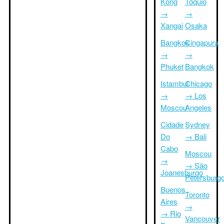
Kong
Tóquio
→
→
Xangai
Osaka
Bangkok
Cingapura
→
→
Phuket
Bangkok
Istambul
Chicago
→
→ Los
Moscou
Angeles
Cidade
Sydney
Do
→ Bali
Cabo
Moscou
→
→ São
Joanesburgo
Petersburg
Buenos
Toronto
Aires
→
→ Rio
Vancouver