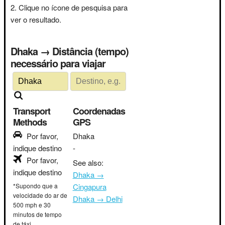
Clique no ícone de pesquisa para
ver o resultado.
Dhaka → Distância (tempo)
necessário para viajar
Transport
Coordenadas
Methods
GPS
Por favor,
Dhaka
indique destino
-
Por favor,
See also:
indique destino
Dhaka →
*Supondo que a
Cingapura
velocidade do ar de
Dhaka → Delhi
500 mph e 30
minutos de tempo
de táxi.