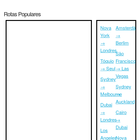
Rotas Populares
Nova
Amsterdã
York
→
→
Berlim
Londres
São
Tóquio
Francisco
→ Seul
→ Las
Vegas
Sydney
→
Sydney
Melbourne
→
Auckland
Dubai
→
Cairo
Londres
→
Dubai
Los
Angeles
Nova