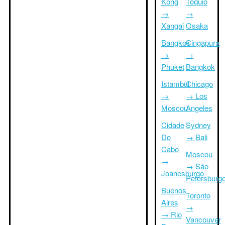
Kong
Tóquio
→
→
Xangai
Osaka
Bangkok
Cingapura
→
→
Phuket
Bangkok
Istambul
Chicago
→
→ Los
Moscou
Angeles
Cidade
Sydney
Do
→ Bali
Cabo
Moscou
→
→ São
Joanesburgo
Petersburg
Buenos
Toronto
Aires
→
→ Rio
Vancouver