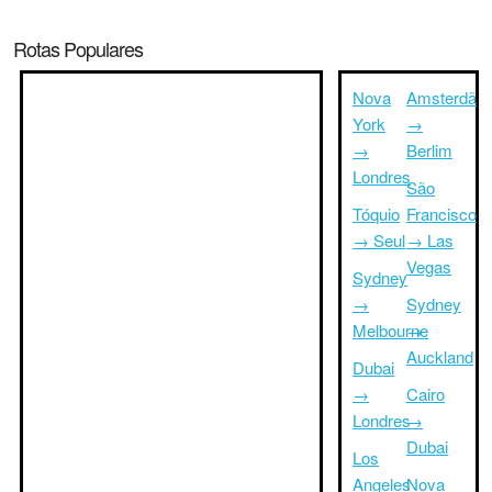
Rotas Populares
Nova
Amsterdã
York
→
→
Berlim
Londres
São
Tóquio
Francisco
→ Seul
→ Las
Vegas
Sydney
→
Sydney
Melbourne
→
Auckland
Dubai
→
Cairo
Londres
→
Dubai
Los
Angeles
Nova