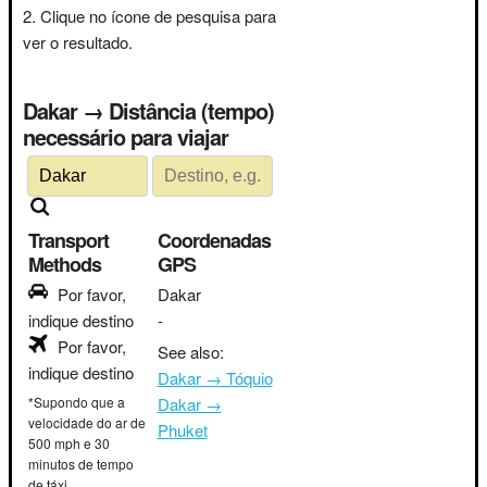
Clique no ícone de pesquisa para
ver o resultado.
Dakar → Distância (tempo)
necessário para viajar
Transport
Coordenadas
Methods
GPS
Por favor,
Dakar
indique destino
-
Por favor,
See also:
indique destino
Dakar → Tóquio
*Supondo que a
Dakar →
velocidade do ar de
Phuket
500 mph e 30
minutos de tempo
de táxi.