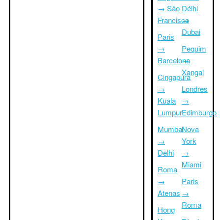
→ São
Délhi
Francisco
→
Dubai
Paris
→
Pequim
Barcelona
→
Xangai
Cingapura
→
Londres
Kuala
→
Lumpur
Edimburgo
Mumbai
Nova
→
York
Delhi
→
Miami
Roma
→
Paris
Atenas
→
Roma
Hong