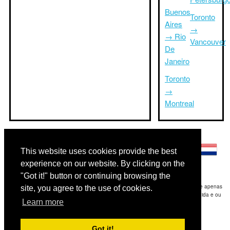
Buenos
Toronto
Aires
→
→ Rio
Vancouver
De
Janeiro
Toronto
→
Montreal
Outras línguas:
This website uses cookies provide the best
experience on our website. By clicking on the
"Got it!" button or continuing browsing the
Disclaimer: As informações apresentadas neste site é a nossa melhor estimativa e apenas
site, you agree to the use of cookies.
para sua referência.Triptimeto.com não se responsabiliza por qualquer atraso de ida e ou
Learn more
consequentes danos / resultou das informações fornecidas.
Copyright 2015-2026
triptimeto.com
.
Got it!