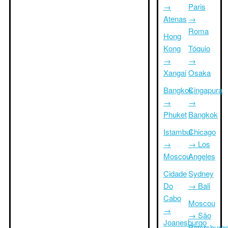
→
Paris
Atenas
→
Roma
Hong
Kong
Tóquio
→
→
Xangai
Osaka
Bangkok
Cingapura
→
→
Phuket
Bangkok
Istambul
Chicago
→
→ Los
Moscou
Angeles
Cidade
Sydney
Do
→ Bali
Cabo
Moscou
→
→ São
Joanesburgo
Petersburg