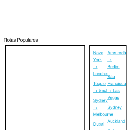
Rotas Populares
Nova
Amsterdã
York
→
→
Berlim
Londres
São
Tóquio
Francisco
→ Seul
→ Las
Vegas
Sydney
→
Sydney
Melbourne
→
Auckland
Dubai