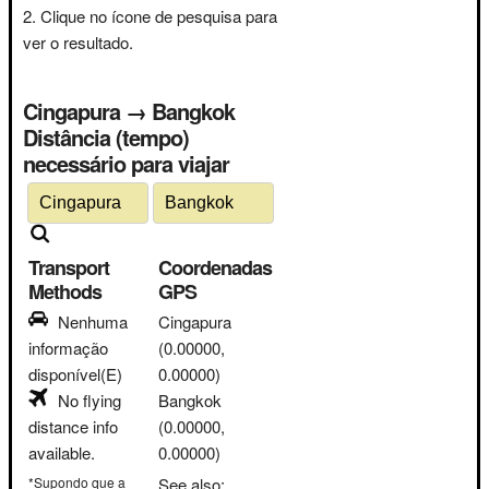
Clique no ícone de pesquisa para
ver o resultado.
Cingapura → Bangkok
Distância (tempo)
necessário para viajar
Transport
Coordenadas
Methods
GPS
Nenhuma
Cingapura
informação
(0.00000,
disponível(E)
0.00000)
No flying
Bangkok
distance info
(0.00000,
available.
0.00000)
*Supondo que a
See also: