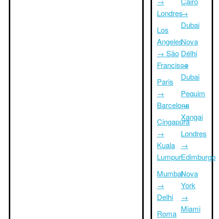
→
Cairo
Londres
→
Dubai
Los
Angeles
Nova
→ São
Délhi
Francisco
→
Dubai
Paris
→
Pequim
Barcelona
→
Xangai
Cingapura
→
Londres
Kuala
→
Lumpur
Edimburgo
Mumbai
Nova
→
York
Delhi
→
Miami
Roma