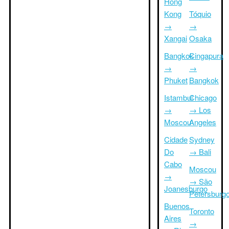
Hong
Kong
Tóquio
→
→
Xangai
Osaka
Bangkok
Cingapura
→
→
Phuket
Bangkok
Istambul
Chicago
→
→ Los
Moscou
Angeles
Cidade
Sydney
Do
→ Bali
Cabo
Moscou
→
→ São
Joanesburgo
Petersburg
Buenos
Toronto
Aires
→