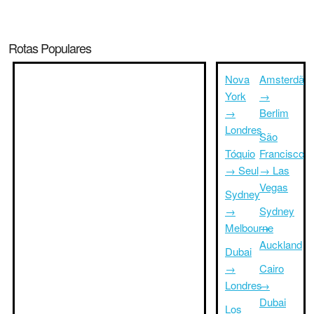
Rotas Populares
Nova
Amsterdã
York
→
→
Berlim
Londres
São
Tóquio
Francisco
→ Seul
→ Las
Vegas
Sydney
→
Sydney
Melbourne
→
Auckland
Dubai
→
Cairo
Londres
→
Dubai
Los