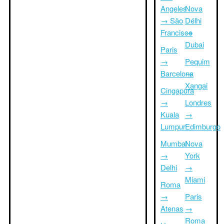
Angeles
Nova
→ São
Délhi
Francisco
→
Dubai
Paris
→
Pequim
Barcelona
→
Xangai
Cingapura
→
Londres
Kuala
→
Lumpur
Edimburgo
Mumbai
Nova
→
York
Delhi
→
Miami
Roma
→
Paris
Atenas
→
Roma