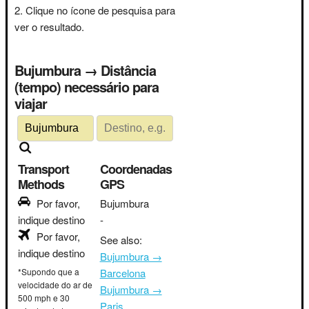
Clique no ícone de pesquisa para
ver o resultado.
Bujumbura → Distância
(tempo) necessário para
viajar
Transport
Coordenadas
Methods
GPS
Por favor,
Bujumbura
indique destino
-
Por favor,
See also:
indique destino
Bujumbura →
*Supondo que a
Barcelona
velocidade do ar de
Bujumbura →
500 mph e 30
Paris