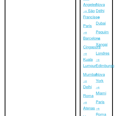
Angeles
Nova
→ São
Délhi
Francisco
→
Dubai
Paris
→
Pequim
Barcelona
→
Xangai
Cingapura
→
Londres
Kuala
→
Lumpur
Edimburgo
Mumbai
Nova
→
York
Delhi
→
Miami
Roma
→
Paris
Atenas
→
Roma