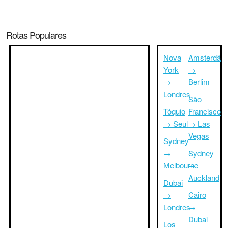
Rotas Populares
Nova
Amsterdã
York
→
→
Berlim
Londres
São
Tóquio
Francisco
→ Seul
→ Las
Vegas
Sydney
→
Sydney
Melbourne
→
Auckland
Dubai
→
Cairo
Londres
→
Dubai
Los