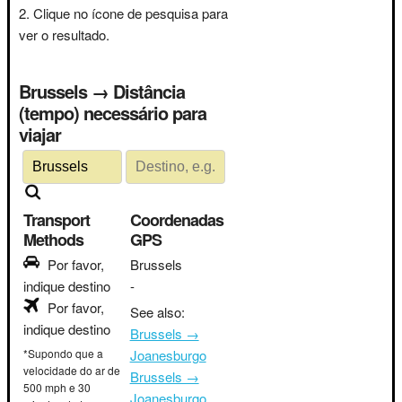
Clique no ícone de pesquisa para
ver o resultado.
Brussels → Distância
(tempo) necessário para
viajar
Transport
Coordenadas
Methods
GPS
Por favor,
Brussels
indique destino
-
Por favor,
See also:
indique destino
Brussels →
*Supondo que a
Joanesburgo
velocidade do ar de
Brussels →
500 mph e 30
Joanesburgo