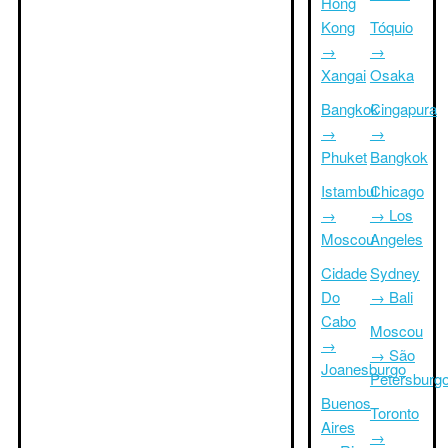
Hong
Kong
Tóquio
→
→
Xangai
Osaka
Bangkok
Cingapura
→
→
Phuket
Bangkok
Istambul
Chicago
→
→ Los
Moscou
Angeles
Cidade
Sydney
Do
→ Bali
Cabo
Moscou
→
→ São
Joanesburgo
Petersburg
Buenos
Toronto
Aires
→