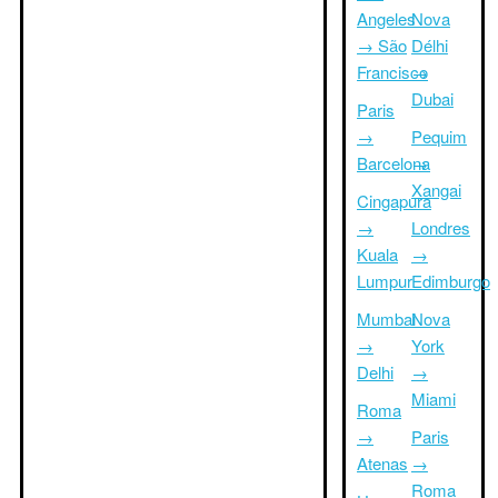
Angeles
Nova
→ São
Délhi
Francisco
→
Dubai
Paris
→
Pequim
Barcelona
→
Xangai
Cingapura
→
Londres
Kuala
→
Lumpur
Edimburgo
Mumbai
Nova
→
York
Delhi
→
Miami
Roma
→
Paris
Atenas
→
Roma