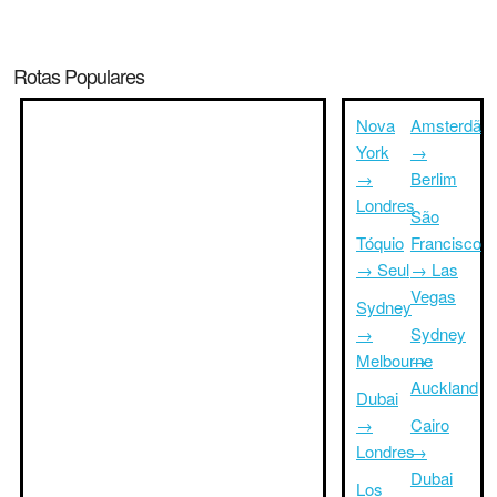
Rotas Populares
Nova
Amsterdã
York
→
→
Berlim
Londres
São
Tóquio
Francisco
→ Seul
→ Las
Vegas
Sydney
→
Sydney
Melbourne
→
Auckland
Dubai
→
Cairo
Londres
→
Dubai
Los