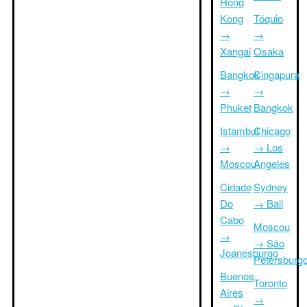
Hong
Kong
Tóquio
→
→
Xangai
Osaka
Bangkok
Cingapura
→
→
Phuket
Bangkok
Istambul
Chicago
→
→ Los
Moscou
Angeles
Cidade
Sydney
Do
→ Bali
Cabo
Moscou
→
→ São
Joanesburgo
Petersburg
Buenos
Toronto
Aires
→