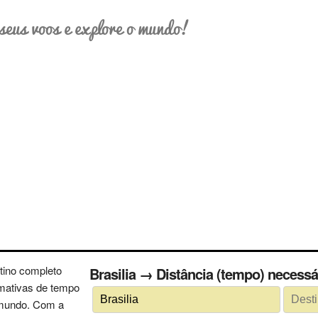
seus voos e explore o mundo!
tino completo
Brasilia → Distância (tempo) nece
imativas de tempo
 mundo. Com a