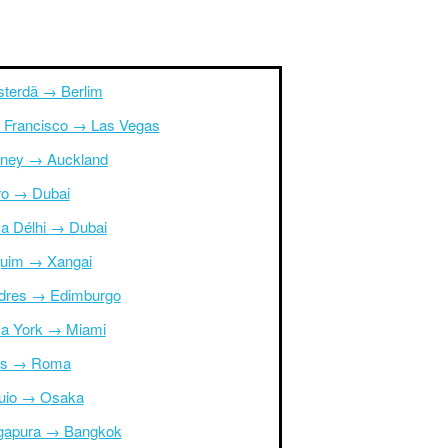
terdã → Berlim
 Francisco → Las Vegas
ney → Auckland
ro → Dubai
a Délhi → Dubai
uim → Xangai
dres → Edimburgo
a York → Miami
is → Roma
uio → Osaka
gapura → Bangkok