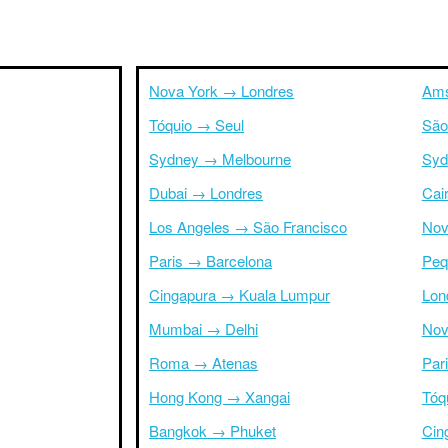
Nova York → Londres
Ams
Tóquio → Seul
São
Sydney → Melbourne
Syd
Dubai → Londres
Cai
Los Angeles → São Francisco
Nov
Paris → Barcelona
Peq
Cingapura → Kuala Lumpur
Lon
Mumbai → Delhi
Nov
Roma → Atenas
Par
Hong Kong → Xangai
Tóq
Bangkok → Phuket
Cin