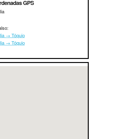
rdenadas GPS
lia
lso:
lia → Tóquio
lia → Tóquio