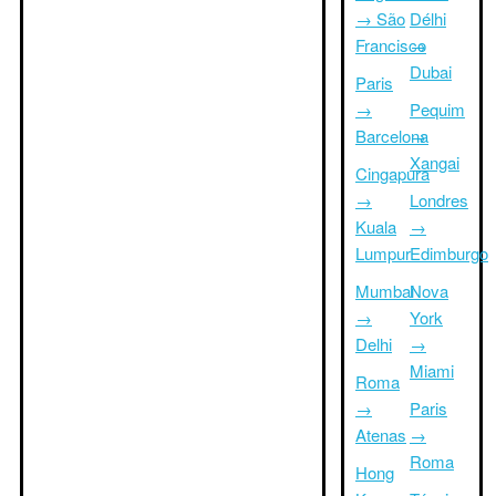
→ São
Délhi
Francisco
→
Dubai
Paris
→
Pequim
Barcelona
→
Xangai
Cingapura
→
Londres
Kuala
→
Lumpur
Edimburgo
Mumbai
Nova
→
York
Delhi
→
Miami
Roma
→
Paris
Atenas
→
Roma
Hong