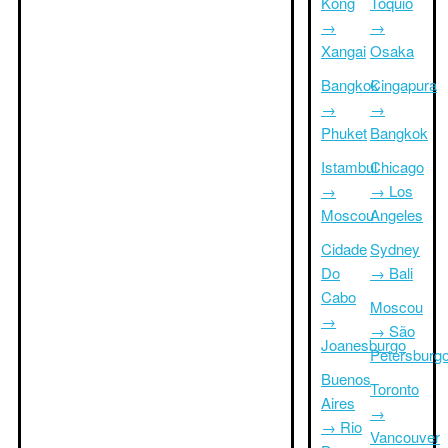
Kong
Tóquio
→
→
Xangai
Osaka
Bangkok
Cingapura
→
→
Phuket
Bangkok
Istambul
Chicago
→
→ Los
Moscou
Angeles
Cidade
Sydney
Do
→ Bali
Cabo
Moscou
→
→ São
Joanesburgo
Petersburg
Buenos
Toronto
Aires
→
→ Rio
Vancouver