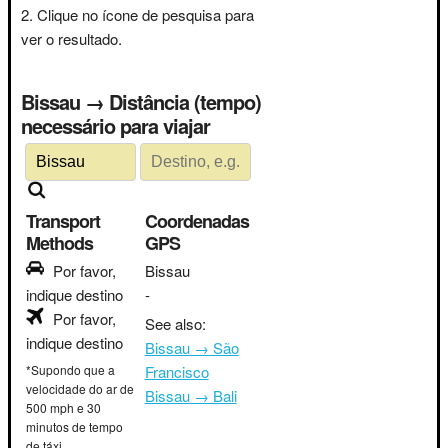
Clique no ícone de pesquisa para
ver o resultado.
Bissau → Distância (tempo)
necessário para viajar
Transport
Coordenadas
Methods
GPS
Por favor,
Bissau
indique destino
-
Por favor,
See also:
indique destino
Bissau → São
*Supondo que a
Francisco
velocidade do ar de
Bissau → Bali
500 mph e 30
minutos de tempo
de táxi.