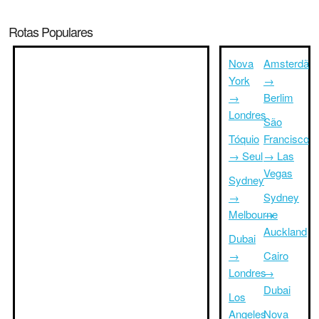
Rotas Populares
Nova
Amsterdã
York
→
→
Berlim
Londres
São
Tóquio
Francisco
→ Seul
→ Las
Vegas
Sydney
→
Sydney
Melbourne
→
Auckland
Dubai
→
Cairo
Londres
→
Dubai
Los
Angeles
Nova