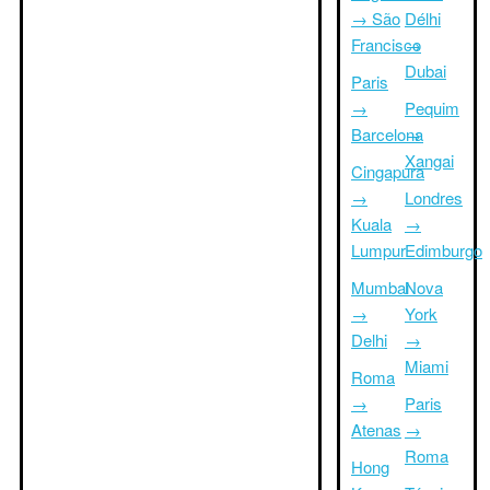
→ São
Délhi
Francisco
→
Dubai
Paris
→
Pequim
Barcelona
→
Xangai
Cingapura
→
Londres
Kuala
→
Lumpur
Edimburgo
Mumbai
Nova
→
York
Delhi
→
Miami
Roma
→
Paris
Atenas
→
Roma
Hong