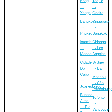
Kong
Tóquio
→
→
Xangai
Osaka
Bangkok
Cingapura
→
→
Phuket
Bangkok
Istambul
Chicago
→
→ Los
Moscou
Angeles
Cidade
Sydney
Do
→ Bali
Cabo
Moscou
→
→ São
Joanesburgo
Petersburg
Buenos
Toronto
Aires
→
→ Rio
Vancouver