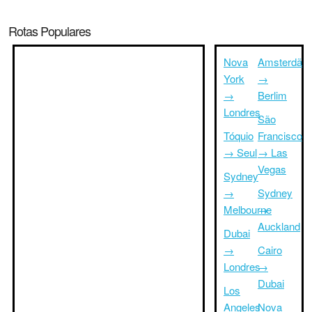
Rotas Populares
Nova
Amsterdã
York
→
→
Berlim
Londres
São
Tóquio
Francisco
→ Seul
→ Las
Vegas
Sydney
→
Sydney
Melbourne
→
Auckland
Dubai
→
Cairo
Londres
→
Dubai
Los
Angeles
Nova