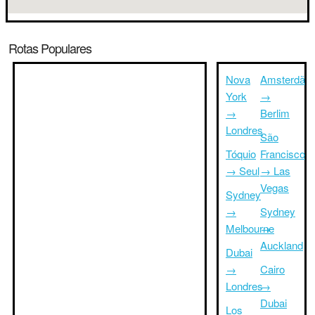
Rotas Populares
Nova
Amsterdã
York
→
→
Berlim
Londres
São
Tóquio
Francisco
→ Seul
→ Las
Vegas
Sydney
→
Sydney
Melbourne
→
Auckland
Dubai
→
Cairo
Londres
→
Dubai
Los