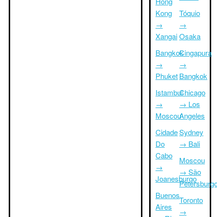
Hong
Kong
Tóquio
→
→
Xangai
Osaka
Bangkok
Cingapura
→
→
Phuket
Bangkok
Istambul
Chicago
→
→ Los
Moscou
Angeles
Cidade
Sydney
Do
→ Bali
Cabo
Moscou
→
→ São
Joanesburgo
Petersburg
Buenos
Toronto
Aires
→