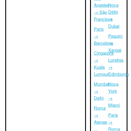
Angeles
Nova
→ São
Délhi
Francisco
→
Dubai
Paris
→
Pequim
Barcelona
→
Xangai
Cingapura
→
Londres
Kuala
→
Lumpur
Edimburgo
Mumbai
Nova
→
York
Delhi
→
Miami
Roma
→
Paris
Atenas
→
Roma