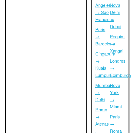
Angeles
Nova
→ São
Délhi
Francisco
→
Dubai
Paris
→
Pequim
Barcelona
→
Xangai
Cingapura
→
Londres
Kuala
→
Lumpur
Edimburgo
Mumbai
Nova
→
York
Delhi
→
Miami
Roma
→
Paris
Atenas
→
Roma