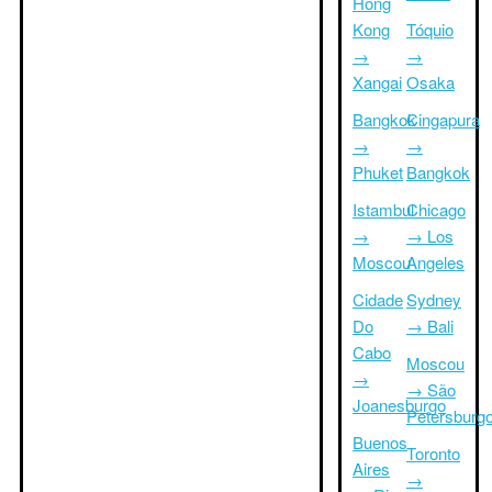
Hong
Kong
Tóquio
→
→
Xangai
Osaka
Bangkok
Cingapura
→
→
Phuket
Bangkok
Istambul
Chicago
→
→ Los
Moscou
Angeles
Cidade
Sydney
Do
→ Bali
Cabo
Moscou
→
→ São
Joanesburgo
Petersburg
Buenos
Toronto
Aires
→