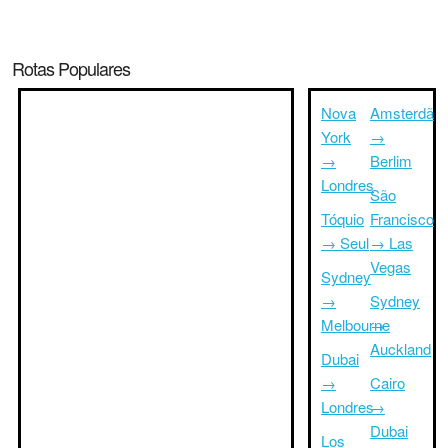
Rotas Populares
Nova
Amsterdã
York
→
→
Berlim
Londres
São
Tóquio
Francisco
→ Seul
→ Las
Vegas
Sydney
→
Sydney
Melbourne
→
Auckland
Dubai
→
Cairo
Londres
→
Dubai
Los