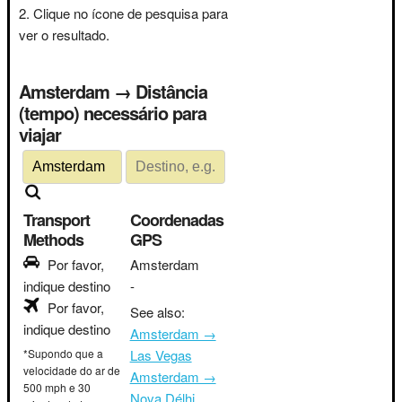
Clique no ícone de pesquisa para
ver o resultado.
Amsterdam → Distância
(tempo) necessário para
viajar
Transport
Coordenadas
Methods
GPS
Por favor,
Amsterdam
indique destino
-
Por favor,
See also:
indique destino
Amsterdam →
*Supondo que a
Las Vegas
velocidade do ar de
Amsterdam →
500 mph e 30
Nova Délhi