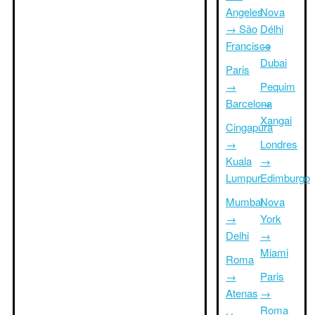
Angeles
Nova
→ São
Délhi
Francisco
→
Dubai
Paris
→
Pequim
Barcelona
→
Xangai
Cingapura
→
Londres
Kuala
→
Lumpur
Edimburgo
Mumbai
Nova
→
York
Delhi
→
Miami
Roma
→
Paris
Atenas
→
Roma