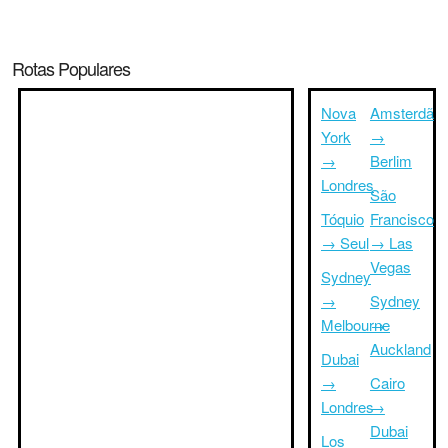
Rotas Populares
Nova
Amsterdã
York
→
→
Berlim
Londres
São
Tóquio
Francisco
→ Seul
→ Las
Vegas
Sydney
→
Sydney
Melbourne
→
Auckland
Dubai
→
Cairo
Londres
→
Dubai
Los