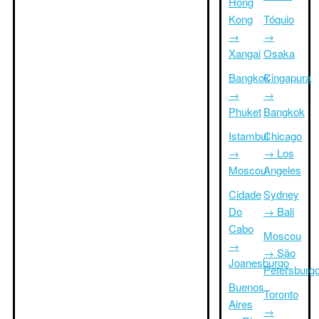
Hong
Kong
Tóquio
→
→
Xangai
Osaka
Bangkok
Cingapura
→
→
Phuket
Bangkok
Istambul
Chicago
→
→ Los
Moscou
Angeles
Cidade
Sydney
Do
→ Bali
Cabo
Moscou
→
→ São
Joanesburgo
Petersburg
Buenos
Toronto
Aires
→