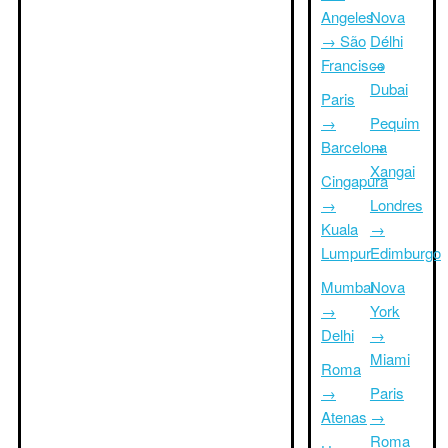
Angeles
Nova
→ São
Délhi
Francisco
→
Dubai
Paris
→
Pequim
Barcelona
→
Xangai
Cingapura
→
Londres
Kuala
→
Lumpur
Edimburgo
Mumbai
Nova
→
York
Delhi
→
Miami
Roma
→
Paris
Atenas
→
Roma