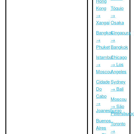
Hong
Kong
Tóquio
→
→
Xangai
Osaka
Bangkok
Cingapura
→
→
Phuket
Bangkok
Istambul
Chicago
→
→ Los
Moscou
Angeles
Cidade
Sydney
Do
→ Bali
Cabo
Moscou
→
→ São
Joanesburgo
Petersburg
Buenos
Toronto
Aires
→