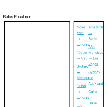
Rotas Populares
Nova
Amsterdã
York
→
→
Berlim
Londres
São
Tóquio
Francisco
→ Seul
→ Las
Vegas
Sydney
→
Sydney
Melbourne
→
Auckland
Dubai
→
Cairo
Londres
→
Dubai
Los