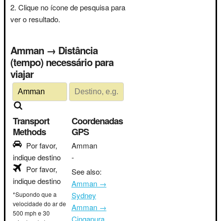
Clique no ícone de pesquisa para
ver o resultado.
Amman → Distância
(tempo) necessário para
viajar
Transport
Coordenadas
Methods
GPS
Por favor,
Amman
indique destino
-
Por favor,
See also:
indique destino
Amman →
*Supondo que a
Sydney
velocidade do ar de
Amman →
500 mph e 30
Cingapura