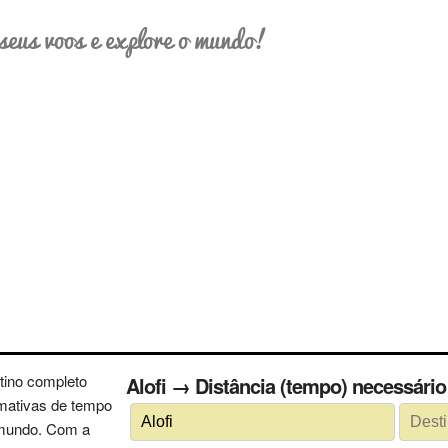
seus voos e explore o mundo!
tino completo
Alofi → Distância (tempo) necessári
imativas de tempo
 mundo. Com a