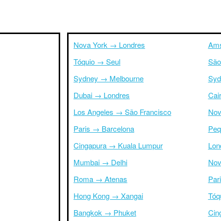
Nova York → Londres
Ams
Tóquio → Seul
São
Sydney → Melbourne
Syd
Dubai → Londres
Cai
Los Angeles → São Francisco
Nov
Paris → Barcelona
Peq
Cingapura → Kuala Lumpur
Lon
Mumbai → Delhi
Nov
Roma → Atenas
Par
Hong Kong → Xangai
Tóq
Bangkok → Phuket
Cin