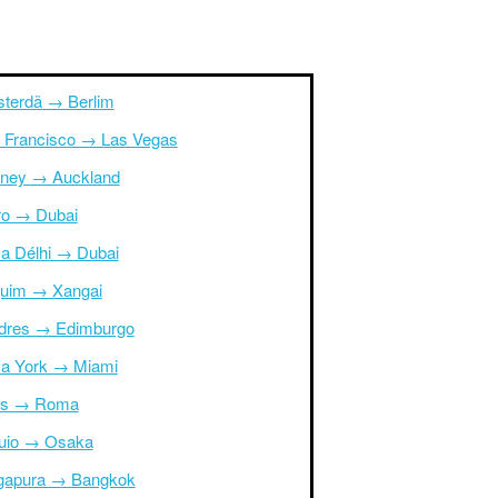
terdã → Berlim
 Francisco → Las Vegas
ney → Auckland
ro → Dubai
a Délhi → Dubai
uim → Xangai
dres → Edimburgo
a York → Miami
is → Roma
uio → Osaka
gapura → Bangkok