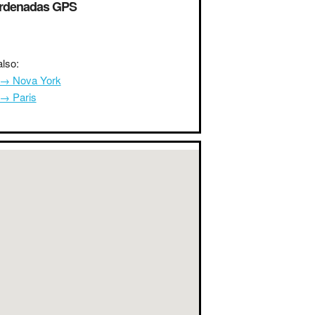
rdenadas GPS
lso:
i → Nova York
 → Paris