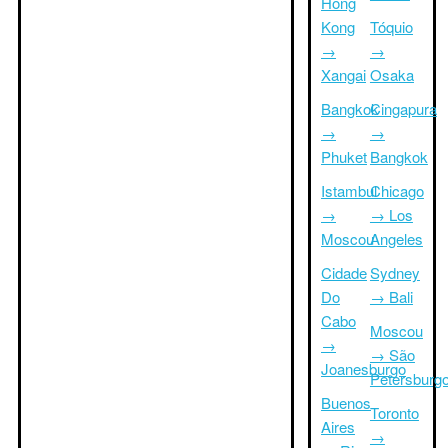
Hong
Kong
Tóquio
→
→
Xangai
Osaka
Bangkok
Cingapura
→
→
Phuket
Bangkok
Istambul
Chicago
→
→ Los
Moscou
Angeles
Cidade
Sydney
Do
→ Bali
Cabo
Moscou
→
→ São
Joanesburgo
Petersburg
Buenos
Toronto
Aires
→