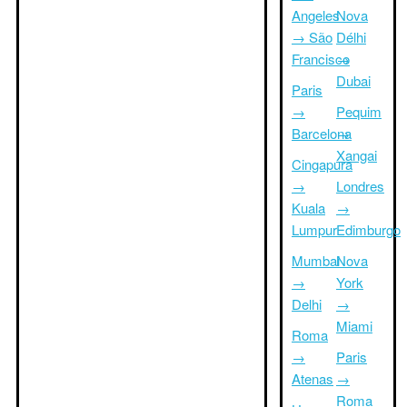
Angeles
Nova
→ São
Délhi
Francisco
→
Dubai
Paris
→
Pequim
Barcelona
→
Xangai
Cingapura
→
Londres
Kuala
→
Lumpur
Edimburgo
Mumbai
Nova
→
York
Delhi
→
Miami
Roma
→
Paris
Atenas
→
Roma