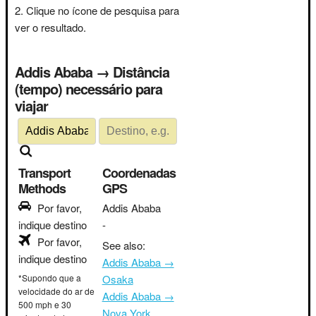
Clique no ícone de pesquisa para
ver o resultado.
Addis Ababa → Distância
(tempo) necessário para
viajar
Transport
Coordenadas
Methods
GPS
Por favor,
Addis Ababa
indique destino
-
Por favor,
See also:
indique destino
Addis Ababa →
*Supondo que a
Osaka
velocidade do ar de
Addis Ababa →
500 mph e 30
Nova York