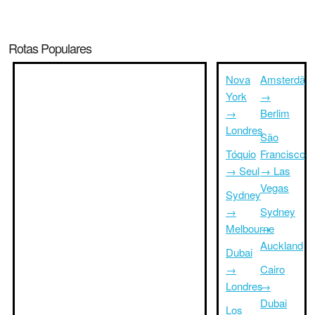
Rotas Populares
Nova
Amsterdã
York
→
→
Berlim
Londres
São
Tóquio
Francisco
→ Seul
→ Las
Vegas
Sydney
→
Sydney
Melbourne
→
Auckland
Dubai
→
Cairo
Londres
→
Dubai
Los