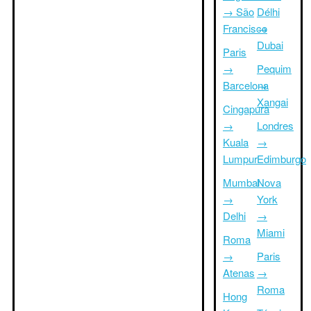
→ São
Délhi
Francisco
→
Dubai
Paris
→
Pequim
Barcelona
→
Xangai
Cingapura
→
Londres
Kuala
→
Lumpur
Edimburgo
Mumbai
Nova
→
York
Delhi
→
Miami
Roma
→
Paris
Atenas
→
Roma
Hong