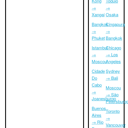
Kong
Tóquio
→
→
Xangai
Osaka
Bangkok
Cingapura
→
→
Phuket
Bangkok
Istambul
Chicago
→
→ Los
Moscou
Angeles
Cidade
Sydney
Do
→ Bali
Cabo
Moscou
→
→ São
Joanesburgo
Petersburg
Buenos
Toronto
Aires
→
→ Rio
Vancouver