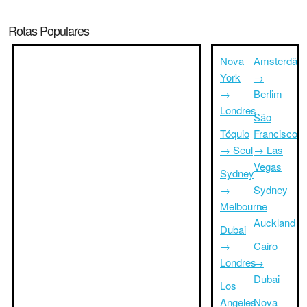
Rotas Populares
Nova
Amsterdã
York
→
→
Berlim
Londres
São
Tóquio
Francisco
→ Seul
→ Las
Vegas
Sydney
→
Sydney
Melbourne
→
Auckland
Dubai
→
Cairo
Londres
→
Dubai
Los
Angeles
Nova