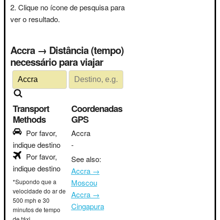
Clique no ícone de pesquisa para
ver o resultado.
Accra → Distância (tempo)
necessário para viajar
Transport
Coordenadas
Methods
GPS
Por favor,
Accra
indique destino
-
Por favor,
See also:
indique destino
Accra →
*Supondo que a
Moscou
velocidade do ar de
Accra →
500 mph e 30
Cingapura
minutos de tempo
de táxi.