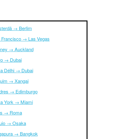
terdã → Berlim
 Francisco → Las Vegas
ney → Auckland
ro → Dubai
a Délhi → Dubai
uim → Xangai
dres → Edimburgo
a York → Miami
is → Roma
uio → Osaka
gapura → Bangkok