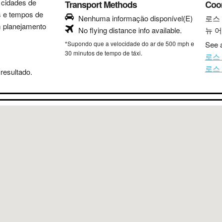
s cidades de
Transport Methods
Coo
as e tempos de
Nenhuma informação disponível(E)
로스
m planejamento
No flying distance info available.
뉴 
*Supondo que a velocidade do ar de 500 mph e
See a
30 minutos de tempo de táxi.
로스 
로스 
resultado.