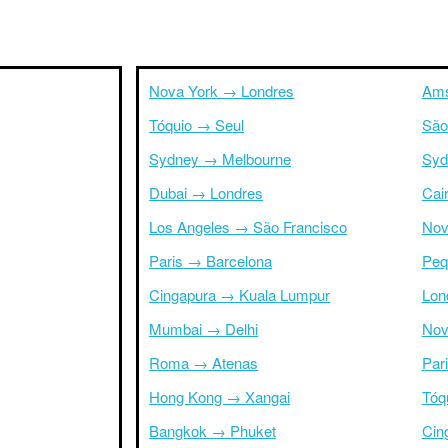
Nova York → Londres
Ams
Tóquio → Seul
São
Sydney → Melbourne
Syd
Dubai → Londres
Cai
Los Angeles → São Francisco
Nov
Paris → Barcelona
Peq
Cingapura → Kuala Lumpur
Lon
Mumbai → Delhi
Nov
Roma → Atenas
Par
Hong Kong → Xangai
Tóq
Bangkok → Phuket
Cin