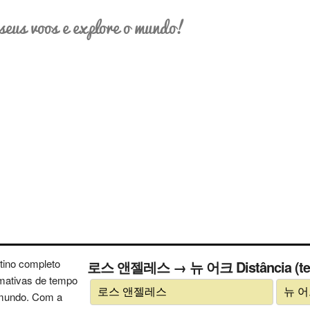
seus voos e explore o mundo!
tino completo
로스 앤젤레스 → 뉴 어크 Distância (tempo
imativas de tempo
 mundo. Com a